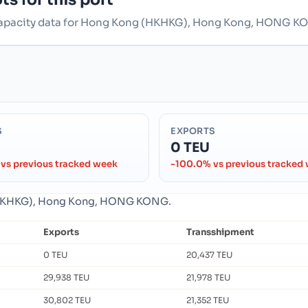
r capacity data for Hong Kong (HKHKG), Hong Kong, HONG K
S
EXPORTS
0 TEU
vs previous tracked week
-100.0% vs previous tracked
g (HKHKG), Hong Kong, HONG KONG.
Exports
Transshipment
0 TEU
20,437 TEU
29,938 TEU
21,978 TEU
30,802 TEU
21,352 TEU