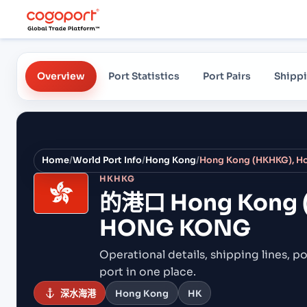
Overview
Port Statistics
Port Pairs
Shippi
Home
/
World Port Info
/
Hong Kong
/
Hong Kong (HKHKG), 
HKHKG
的港口
Hong Kong 
HONG KONG
Operational details, shipping lines, po
port in one place.
深水海港
Hong Kong
HK