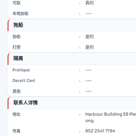
真的
可取
:
---
本地协助
:
拖船
是的
协助
:
是的
打捞
:
隔离
---
Pratique
:
---
Deratt Cert
:
---
其他
:
联系人详情
Harbour Building 38 Pi
地址
:
ong
852 2541 7194
传真
: