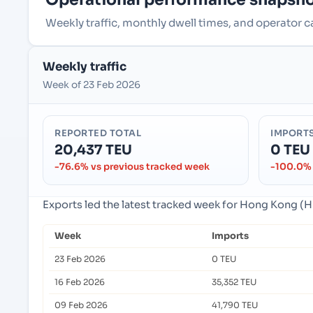
Weekly traffic, monthly dwell times, and operato
Weekly traffic
Week of 23 Feb 2026
REPORTED TOTAL
IMPORT
20,437 TEU
0 TEU
-76.6% vs previous tracked week
-100.0% 
Exports led the latest tracked week for Hong Kon
Week
Imports
23 Feb 2026
0 TEU
16 Feb 2026
35,352 TEU
09 Feb 2026
41,790 TEU