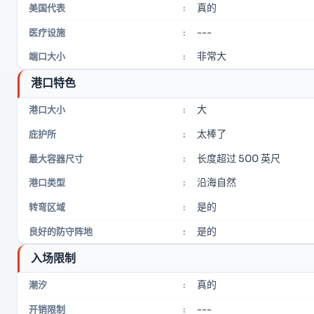
真的
美国代表
:
---
医疗设施
:
非常大
端口大小
:
港口特色
大
港口大小
:
太棒了
庇护所
:
长度超过 500 英尺
最大容器尺寸
:
沿海自然
港口类型
:
是的
转弯区域
:
是的
良好的防守阵地
:
入场限制
真的
潮汐
:
---
开销限制
: