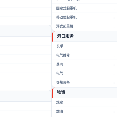
固定式起重机
:
移动式起重机
:
浮式起重机
:
港口服务
长岸
:
电气维修
:
蒸汽
:
电气
:
导航设备
:
物资
规定
:
燃油
: