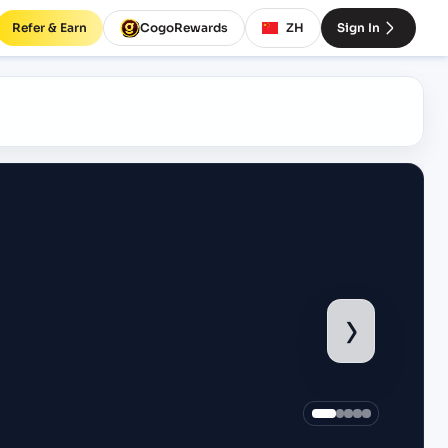
Refer & Earn
CogoRewards
ZH
Sign In
›