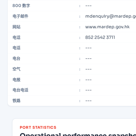
---
800 数字
:
mdenquiry@mardep.go
电子邮件
:
www.mardep.gov.hk
网站
:
852 2542 3711
电话
:
---
电话
:
---
电台
:
---
空气
:
---
电报
:
---
电台电话
:
---
铁路
:
PORT STATISTICS
Operational performance snapshot