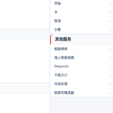
甲板
:
水
:
柴油
:
引擎
:
其他服务
船舶维修
:
海上铁路规模
:
Degauss
:
干船大小
:
垃圾处理
:
肮脏的镇流器
: