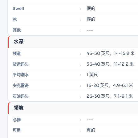
假的
Swell
:
假的
冰
:
---
其他
:
水深
46-50 英尺，14-15.2 米
频道
:
36-40 英尺，11-12.2 米
货运码头
:
1 英尺
平均潮水
:
16-20 英尺，4.9-6.1 米
安克雷奇
:
26-30 英尺，7.1-9.1 米
石油码头
:
领航
---
必修
:
真的
可用
: