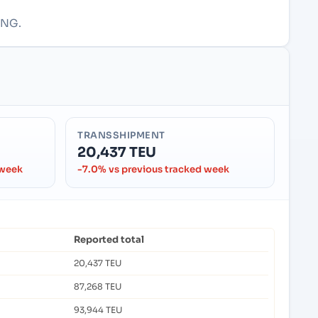
ONG.
TRANSSHIPMENT
20,437 TEU
 week
-7.0% vs previous tracked week
Reported total
20,437 TEU
87,268 TEU
93,944 TEU