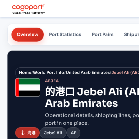
Overview
Port Statistics
Port Pairs
Shippi
Home
/
World Port Info
/
United Arab Emirates
/
Jebel Ali (AE
AEJEA
的港口
Jebel Ali (
Arab Emirates
Operational details, shipping lines, po
port in one place.
海港
Jebel Ali
AE