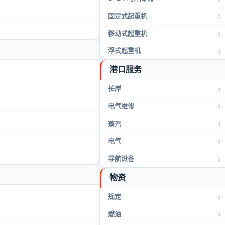
固定式起重机
:
移动式起重机
:
浮式起重机
:
港口服务
长岸
:
电气维修
:
蒸汽
:
电气
:
导航设备
:
物资
规定
:
燃油
: