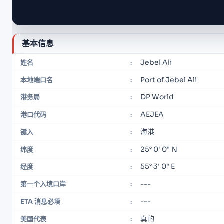
基本信息
Jebel Ali
姓名
:
Port of Jebel Ali
本地端口名
:
DP World
港务局
:
AEJEA
港口代码
:
海港
键入
:
25° 0' 0" N
纬度
:
55° 3' 0" E
经度
:
---
第一个入境口岸
:
---
ETA 消息必填
:
真的
美国代表
: