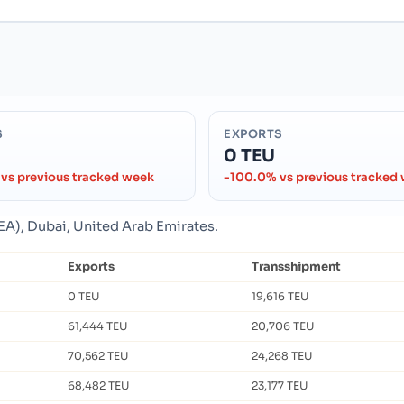
S
EXPORTS
0 TEU
vs previous tracked week
-100.0% vs previous tracked
JEA), Dubai, United Arab Emirates.
Exports
Transshipment
0 TEU
19,616 TEU
61,444 TEU
20,706 TEU
70,562 TEU
24,268 TEU
68,482 TEU
23,177 TEU