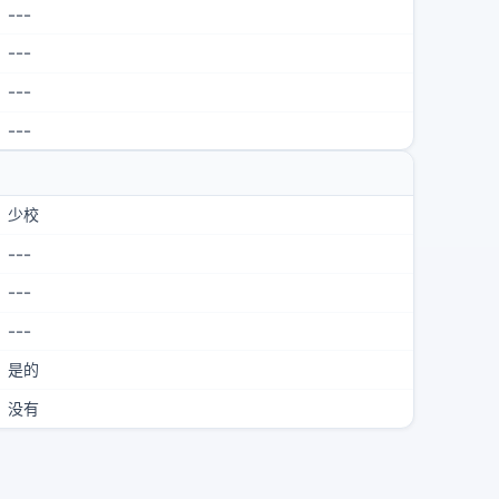
---
---
---
---
少校
---
---
---
是的
没有