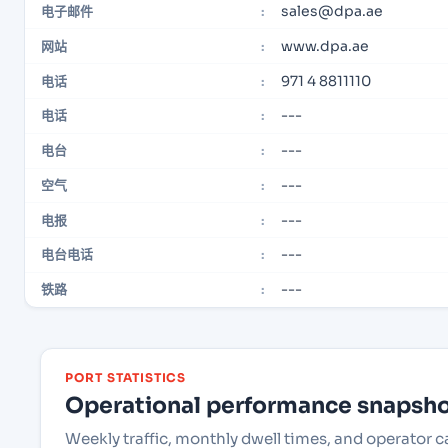
sales@dpa.ae
电子邮件
:
www.dpa.ae
网站
:
971 4 8811110
电话
:
---
电话
:
---
电台
:
---
空气
:
---
电报
:
---
电台电话
:
---
铁路
:
PORT STATISTICS
Operational performance snapshot
Weekly traffic, monthly dwell times, and operator c