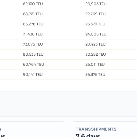
62,130 TEU
20,905 TEU
68,721 TEU
22,769 TEU
66,278 TEU
25,379 TEU
71,436 TEU
24,005 TEU
73,875 TEU
28,423 TEU
80,535 TEU
30,282 TEU
60,764 TEU
26,011 TEU
90,141 TEU
36,375 TEU
S
TRANSSHIPMENTS
ys
7.6 days