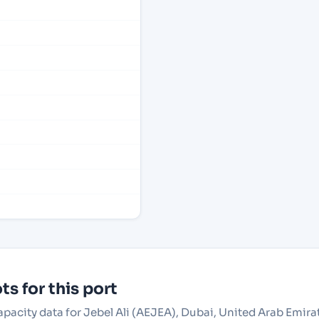
s for this port
apacity data for Jebel Ali (AEJEA), Dubai, United Arab Emira