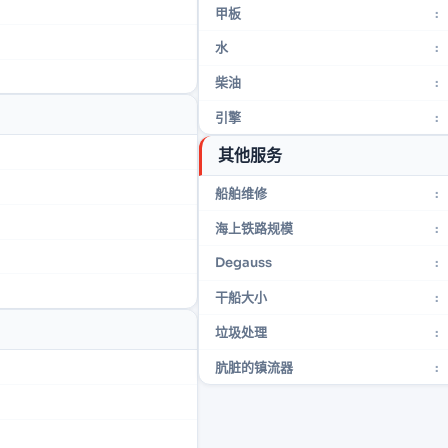
甲板
:
水
:
柴油
:
引擎
:
其他服务
船舶维修
:
海上铁路规模
:
Degauss
:
干船大小
:
垃圾处理
:
肮脏的镇流器
: