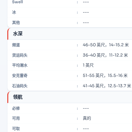
---
Swell
:
---
冰
:
---
其他
:
水深
46-50 英尺，14-15.2 米
频道
:
36-40 英尺，11-12.2 米
货运码头
:
1 英尺
平均潮水
:
51-55 英尺，15.5-16 米
安克雷奇
:
41-45 英尺，12.5-13.7 米
石油码头
:
领航
---
必修
:
真的
可用
:
---
可取
: