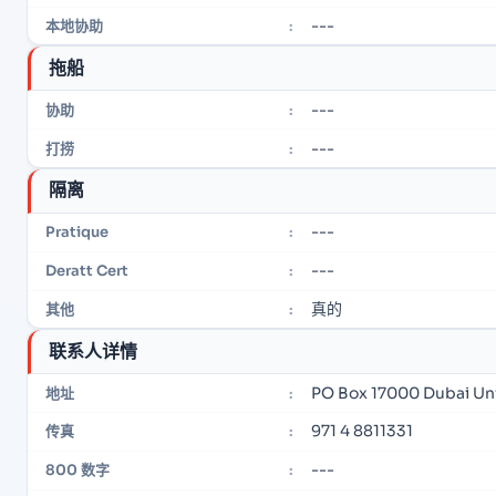
---
本地协助
:
拖船
---
协助
:
---
打捞
:
隔离
---
Pratique
:
---
Deratt Cert
:
真的
其他
:
联系人详情
PO Box 17000 Dubai Un
地址
:
971 4 8811331
传真
:
---
800 数字
: