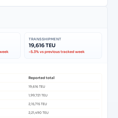
TRANSSHIPMENT
19,616 TEU
 week
-5.3% vs previous tracked week
Reported total
19,616 TEU
1,99,721 TEU
2,15,715 TEU
2,21,490 TEU