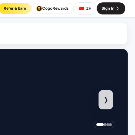
Refer & Earn
CogoRewards
ZH
Sign In
›