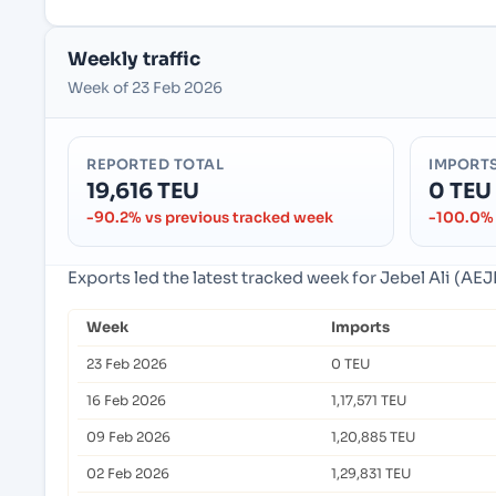
Weekly traffic
Week of 23 Feb 2026
REPORTED TOTAL
IMPORT
19,616 TEU
0 TEU
-90.2% vs previous tracked week
-100.0% 
Exports led the latest tracked week for Jebel Ali (AE
Week
Imports
23 Feb 2026
0 TEU
16 Feb 2026
1,17,571 TEU
09 Feb 2026
1,20,885 TEU
02 Feb 2026
1,29,831 TEU