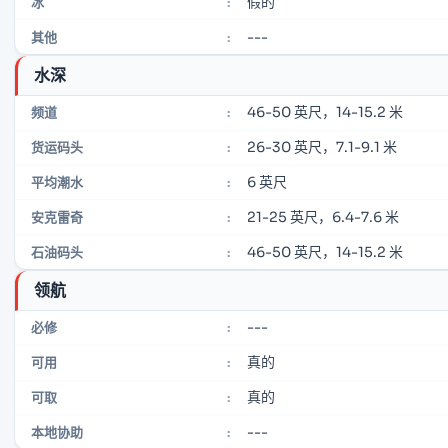
假的
冰
:
---
其他
:
水深
46-50 英尺，14-15.2 米
频道
:
26-30 英尺，7.1-9.1 米
货运码头
:
6 英尺
平均潮水
:
21-25 英尺，6.4-7.6 米
安克雷奇
:
46-50 英尺，14-15.2 米
石油码头
:
领航
---
必修
:
真的
可用
:
真的
可取
:
---
本地协助
: