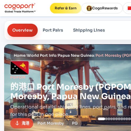
Refer & Earn
CogoRewards
Overview
Port Pairs
Shipping Lines
Home
/
World Port Info
/
Papua New Guinea
/
PGPOM
的港口
Port Moresby (PGPOM)
Moresby, Papua New Guinea
Operational details, shipping lines, port pairs,
and r
for this port in one place.
海港
Port Moresby
PG