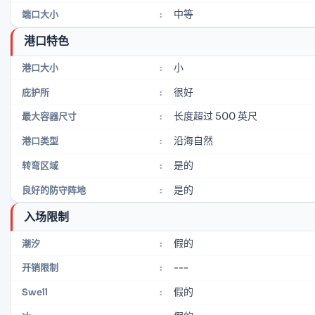
中等
端口大小
:
港口特色
小
港口大小
:
很好
庇护所
:
长度超过 500 英尺
最大容器尺寸
:
沿海自然
港口类型
:
是的
转弯区域
:
是的
良好的防守阵地
:
入场限制
假的
潮汐
:
---
开销限制
:
假的
Swell
: