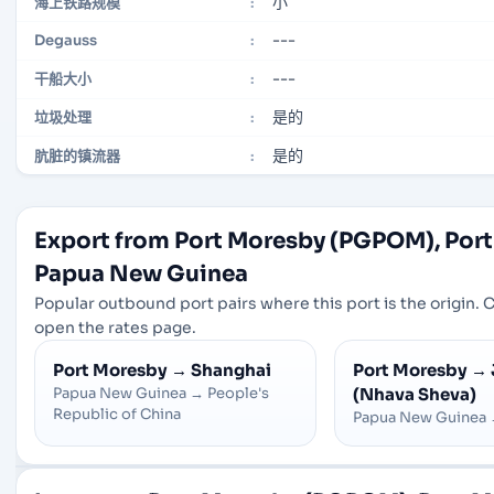
小
海上铁路规模
:
---
Degauss
:
---
干船大小
:
是的
垃圾处理
:
是的
肮脏的镇流器
:
Export from Port Moresby (PGPOM), Port
Papua New Guinea
Popular outbound port pairs where this port is the origin. Cl
open the rates page.
Port Moresby
→
Shanghai
Port Moresby
→
Papua New Guinea
→
People's
(Nhava Sheva)
Republic of China
Papua New Guinea