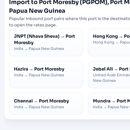
Import to Port Moresby (PGPOM), Port M
Papua New Guinea
Popular inbound port pairs where this port is the destinatio
to open the rates page.
JNPT (Nhava Sheva)
→
Port
Hong Kong
→
Po
Moresby
Hong Kong
→
Papu
India
→
Papua New Guinea
Hazira
→
Port Moresby
Jebel Ali
→
Port
India
→
Papua New Guinea
United Arab Emirat
New Guinea
Chennai
→
Port Moresby
Mundra
→
Port 
India
→
Papua New Guinea
India
→
Papua New 