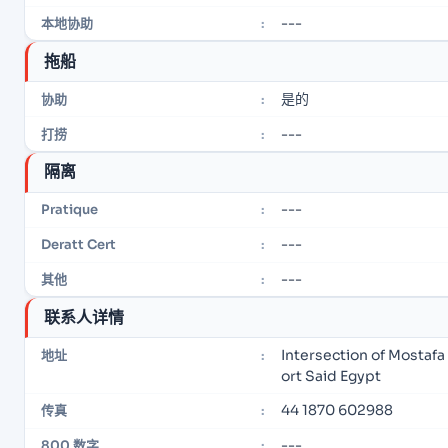
---
本地协助
:
拖船
是的
协助
:
---
打捞
:
隔离
---
Pratique
:
---
Deratt Cert
:
---
其他
:
联系人详情
Intersection of Mostaf
地址
:
ort Said Egypt
44 1870 602988
传真
:
---
800 数字
: