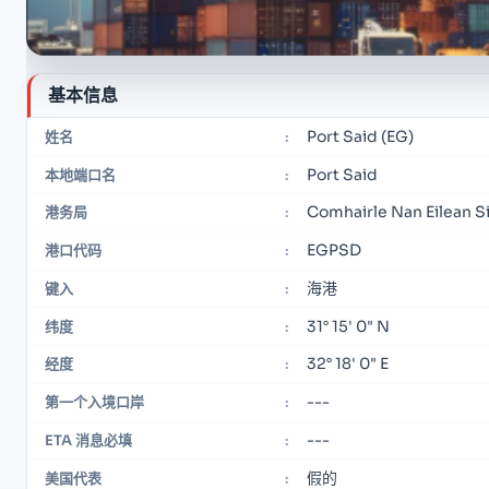
基本信息
Port Said (EG)
姓名
:
Port Said
本地端口名
:
Comhairle Nan Eilean S
港务局
:
EGPSD
港口代码
:
海港
键入
:
31° 15' 0" N
纬度
:
32° 18' 0" E
经度
:
---
第一个入境口岸
:
---
ETA 消息必填
:
假的
美国代表
: