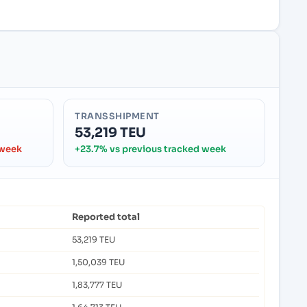
TRANSSHIPMENT
53,219 TEU
 week
+23.7% vs previous tracked week
Reported total
53,219 TEU
1,50,039 TEU
1,83,777 TEU