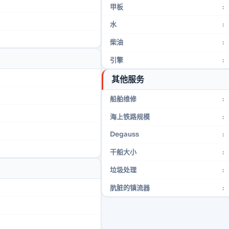
甲板
:
水
:
柴油
:
引擎
:
其他服务
船舶维修
:
海上铁路规模
:
Degauss
:
干船大小
:
垃圾处理
:
肮脏的镇流器
: