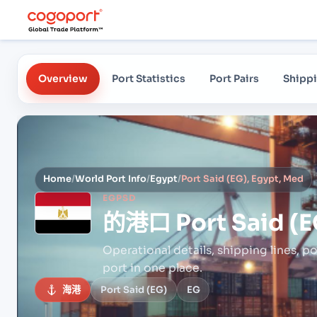
Overview
Port Statistics
Port Pairs
Shippi
Home
/
World Port Info
/
Egypt
/
Port Said (EG), Egypt, Med
EGPSD
的港口
Port Said (
Operational details, shipping lines, po
port in one place.
海港
Port Said (EG)
EG