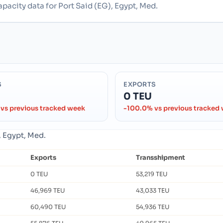
apacity data for Port Said (EG), Egypt, Med.
S
EXPORTS
0 TEU
vs previous tracked week
-100.0% vs previous tracked
, Egypt, Med.
Exports
Transshipment
0 TEU
53,219 TEU
46,969 TEU
43,033 TEU
60,490 TEU
54,936 TEU