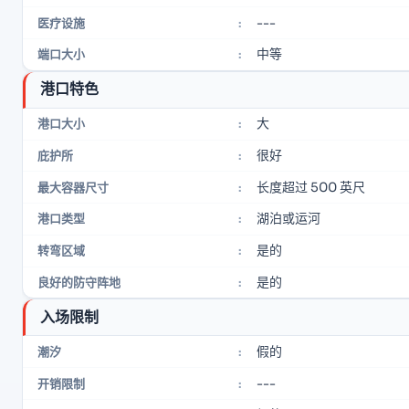
---
医疗设施
:
中等
端口大小
:
港口特色
大
港口大小
:
很好
庇护所
:
长度超过 500 英尺
最大容器尺寸
:
湖泊或运河
港口类型
:
是的
转弯区域
:
是的
良好的防守阵地
:
入场限制
假的
潮汐
:
---
开销限制
: