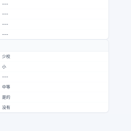
---
---
---
---
少校
小
---
中等
是的
没有