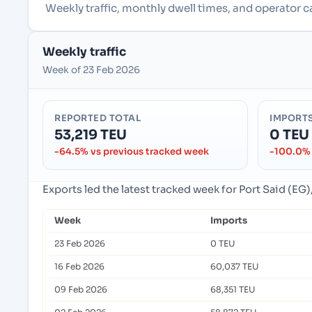
Weekly traffic, monthly dwell times, and operator c
Weekly traffic
Week of 23 Feb 2026
REPORTED TOTAL
IMPORT
53,219 TEU
0 TEU
-64.5% vs previous tracked week
-100.0% 
Exports led the latest tracked week for Port Said (EG)
Week
Imports
23 Feb 2026
0 TEU
16 Feb 2026
60,037 TEU
09 Feb 2026
68,351 TEU