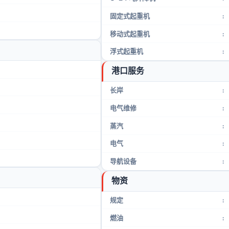
固定式起重机
:
移动式起重机
:
浮式起重机
:
港口服务
长岸
:
电气维修
:
蒸汽
:
电气
:
导航设备
:
物资
规定
:
燃油
: