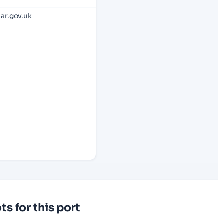
ar.gov.uk
s for this port