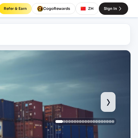
Refer & Earn
CogoRewards
ZH
Sign In
›