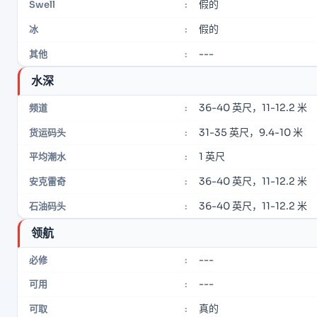
假的
Swell
:
假的
冰
:
---
其他
:
水深
36-40 英尺，11-12.2 米
频道
:
31-35 英尺，9.4-10 米
货运码头
:
1 英尺
平均潮水
:
36-40 英尺，11-12.2 米
安克雷奇
:
36-40 英尺，11-12.2 米
石油码头
:
领航
---
必修
:
---
可用
:
真的
可取
: