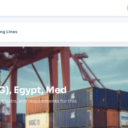
ng Lines
EG), Egypt, Med
rt pairs,
and requirements for this