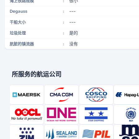
很小
海上铁路规模
:
---
Degauss
:
---
干船大小
:
是的
垃圾处理
:
没有
肮脏的镇流器
:
所服务的航运公司