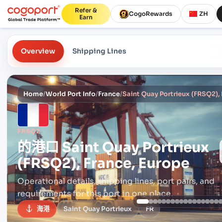
Refer &
CogoRewards
ZH
Earn
Overview
Shipping Lines
Home
/
World Port Info
/
France
/
Saint Quay Portrieux (FRSQ2),
FRSQ2
的港口
Saint Quay Portrieux
(FRSQ2), France, Europe
Operational details, shipping lines, port pairs,
and
requirements for this port in one place.
海港
Saint Quay Portrieux
FR