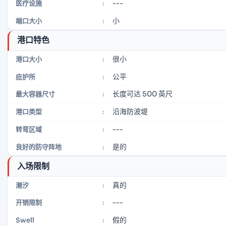
---
医疗设施
:
小
端口大小
:
港口特色
很小
港口大小
:
公平
庇护所
:
长度可达 500 英尺
最大容器尺寸
:
沿海防波堤
港口类型
:
---
转弯区域
:
是的
良好的防守阵地
:
入场限制
真的
潮汐
:
---
开销限制
:
假的
Swell
: