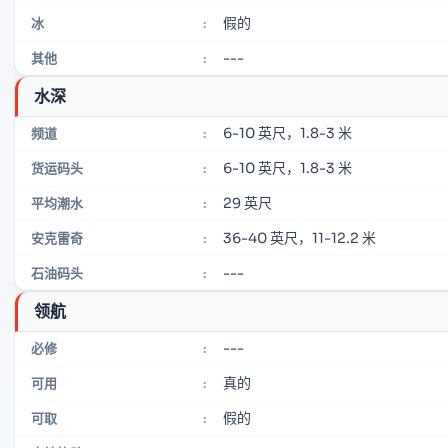
假的
冰
:
---
其他
:
水深
6-10 英尺，1.8-3 米
频道
:
6-10 英尺，1.8-3 米
货运码头
:
29 英尺
平均潮水
:
36-40 英尺，11-12.2 米
安克雷奇
:
---
石油码头
:
领航
---
必修
:
真的
可用
:
假的
可取
: