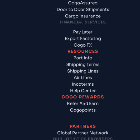
CogoAssured
Door to Door Shipments
Cargo Insurance
FINANCIAL SERVICES
Pay Later
Export Factoring
Cogo FX
RESOURCES
Port Info
Shipping Terms
Shipping Lines
Air Lines
Incoterms
Help Center
COGO REWARDS
Refer And Earn
Cogopoints
PARTNERS
Global Partner Network
OUR LOGISTICS PROVIDERS