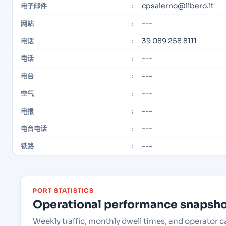
cpsalerno@libero.it
电子邮件
:
---
网站
:
39 089 258 8111
电话
:
---
电话
:
---
电台
:
---
空气
:
---
电报
:
---
电台电话
:
---
铁路
:
PORT STATISTICS
Operational performance snapshot
Weekly traffic, monthly dwell times, and operator ca