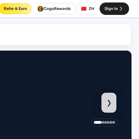
Refer & Earn
CogoRewards
ZH
Sign In
›