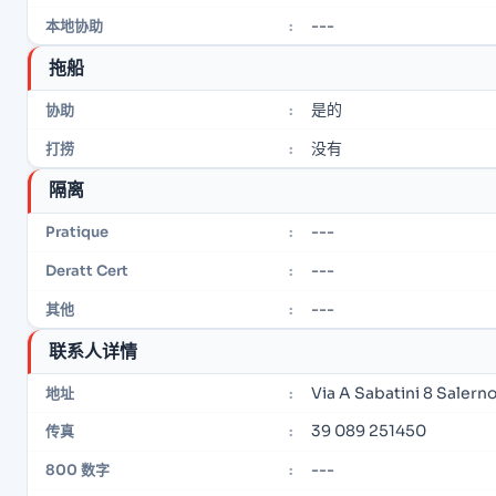
---
本地协助
:
拖船
是的
协助
:
没有
打捞
:
隔离
---
Pratique
:
---
Deratt Cert
:
---
其他
:
联系人详情
Via A Sabatini 8 Salerno
地址
:
39 089 251450
传真
:
---
800 数字
: