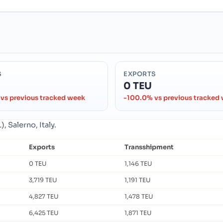
S
EXPORTS
0 TEU
vs previous tracked week
-100.0% vs previous tracked
, Salerno, Italy.
Exports
Transshipment
0 TEU
1,146 TEU
3,719 TEU
1,191 TEU
4,827 TEU
1,478 TEU
6,425 TEU
1,871 TEU