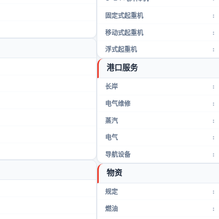
固定式起重机
:
移动式起重机
:
浮式起重机
:
港口服务
长岸
:
电气维修
:
蒸汽
:
电气
:
导航设备
:
物资
规定
:
燃油
: