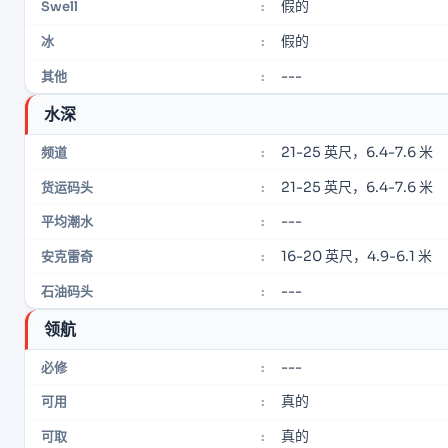
假的
Swell
:
假的
冰
:
---
其他
:
水深
21-25 英尺，6.4-7.6 米
频道
:
21-25 英尺，6.4-7.6 米
货运码头
:
---
平均潮水
:
16-20 英尺，4.9-6.1 米
安克雷奇
:
---
石油码头
:
领航
---
必修
:
真的
可用
:
真的
可取
: