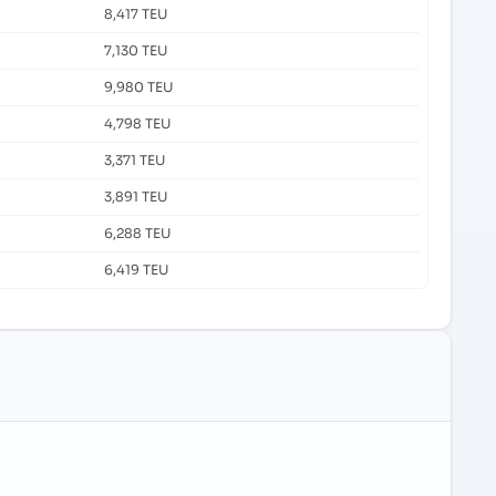
8,417 TEU
7,130 TEU
9,980 TEU
4,798 TEU
3,371 TEU
3,891 TEU
6,288 TEU
6,419 TEU