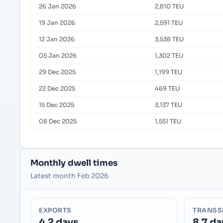
26 Jan 2026
2,810 TEU
19 Jan 2026
2,591 TEU
12 Jan 2026
3,538 TEU
05 Jan 2026
1,302 TEU
29 Dec 2025
1,199 TEU
22 Dec 2025
469 TEU
15 Dec 2025
3,137 TEU
08 Dec 2025
1,551 TEU
Monthly dwell times
Latest month Feb 2026
EXPORTS
TRANSS
4.2 days
8.7 da