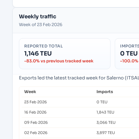
Weekly traffic
Week of 23 Feb 2026
REPORTED TOTAL
IMPORT
1,146 TEU
0 TEU
-83.0% vs previous tracked week
-100.0% 
Exports led the latest tracked week for Salerno (ITSAL)
Week
Imports
23 Feb 2026
0 TEU
16 Feb 2026
1,843 TEU
09 Feb 2026
3,066 TEU
02 Feb 2026
3,897 TEU