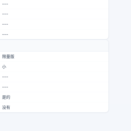
---
---
---
---
限量版
小
---
---
是的
没有