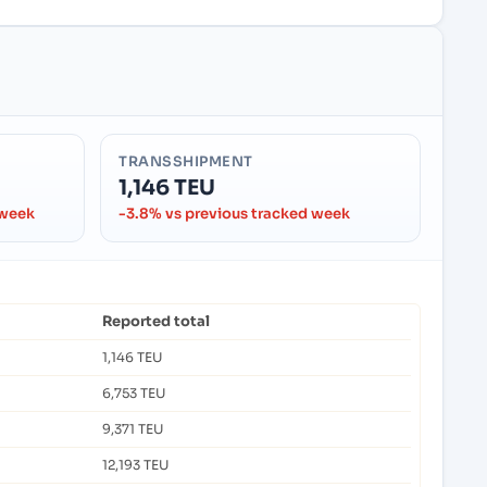
TRANSSHIPMENT
1,146 TEU
 week
-3.8% vs previous tracked week
Reported total
1,146 TEU
6,753 TEU
9,371 TEU
12,193 TEU