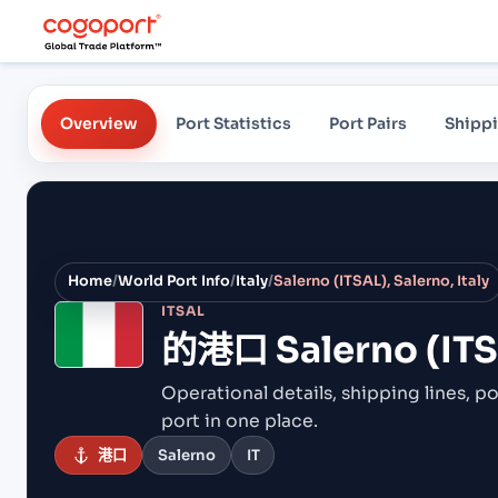
Overview
Port Statistics
Port Pairs
Shippi
Home
/
World Port Info
/
Italy
/
Salerno (ITSAL), Salerno, Italy
ITSAL
的港口
Salerno (ITS
Operational details, shipping lines, po
port in one place.
港口
Salerno
IT