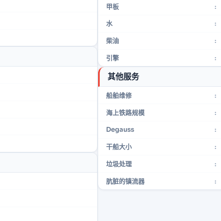
甲板
:
水
:
柴油
:
引擎
:
其他服务
船舶维修
:
海上铁路规模
:
Degauss
:
干船大小
:
垃圾处理
:
肮脏的镇流器
: