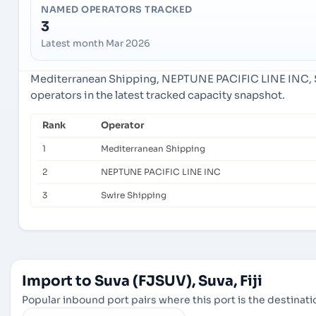
NAMED OPERATORS TRACKED
3
Latest month Mar 2026
Mediterranean Shipping, NEPTUNE PACIFIC LINE INC, 
operators in the latest tracked capacity snapshot.
Rank
Operator
1
Mediterranean Shipping
2
NEPTUNE PACIFIC LINE INC
3
Swire Shipping
Import to Suva (FJSUV), Suva, Fiji
Popular inbound port pairs where this port is the destinatio