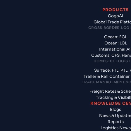
PRODUCTS
CogoAI
Global Trade Plat
CROSS BORDER LOGI
Ocean: FCL
Ocean: LCL
International Ai
Customs, CFS, Han
DOMESTIC LOGIST
Surface: FTL, PTL, 
Trailer & Rail Containe
TRADE MANAGEMENT S
Freight Rates & Sch
Tracking & Visibil
KNOWLEDGE CE
Blogs
News & Update
Reports
Logistics News