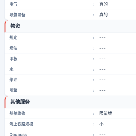
真的
电气
:
真的
导航设备
:
物资
---
规定
:
---
燃油
:
---
甲板
:
---
水
:
---
柴油
:
---
引擎
:
其他服务
限量版
船舶维修
:
小
海上铁路规模
:
---
Degauss
: