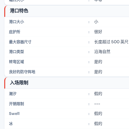
港口特色
小
港口大小
:
很好
庇护所
:
长度超过 500 英尺
最大容器尺寸
:
沿海自然
港口类型
:
是的
转弯区域
:
是的
良好的防守阵地
:
入场限制
假的
潮汐
:
---
开销限制
:
假的
Swell
:
假的
冰
: