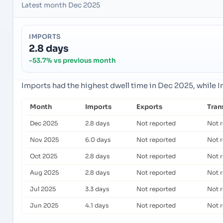
Latest month Dec 2025
IMPORTS
2.8 days
-53.7% vs previous month
Imports had the highest dwell time in Dec 2025, while 
Month
Imports
Exports
Tran
Dec 2025
2.8 days
Not reported
Not 
Nov 2025
6.0 days
Not reported
Not 
Oct 2025
2.8 days
Not reported
Not 
Aug 2025
2.8 days
Not reported
Not 
Jul 2025
3.3 days
Not reported
Not 
Jun 2025
4.1 days
Not reported
Not 