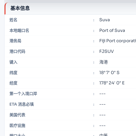
基本信息
Suva
姓名
:
Port of Suva
本地端口名
:
Fiji Port corpora
港务局
:
FJSUV
港口代码
:
海港
键入
:
18° 7' 0" S
纬度
:
178° 24' 0" E
经度
:
---
第一个入境口岸
:
---
ETA 消息必填
:
---
美国代表
:
---
医疗设施
:
中等
端口大小
: