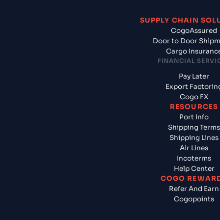
SUPPLY CHAIN SOL
CogoAssured
Door to Door Ship
Cargo Insuranc
FINANCIAL SERVI
Pay Later
Export Factorin
Cogo FX
RESOURCES
Port Info
Shipping Terms
Shipping Lines
Air Lines
Incoterms
Help Center
COGO REWAR
Refer And Earn
Cogopoints