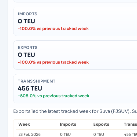
IMPORTS
0 TEU
-100.0% vs previous tracked week
EXPORTS
0 TEU
-100.0% vs previous tracked week
TRANSSHIPMENT
456 TEU
+508.0% vs previous tracked week
Exports led the latest tracked week for Suva (FJSUV), Suv
Week
Imports
Exports
Trans
23 Feb 2026
0 TEU
0 TEU
456 TE