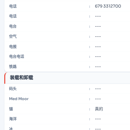
679 3312700
电话
:
---
电话
:
---
电台
:
---
空气
:
---
电报
:
---
电台电话
:
---
铁路
:
装载和卸载
---
码头
:
---
Med Moor
:
真的
锚
:
---
海洋
:
---
冰
: