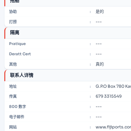
拖船
是的
协助
:
---
打捞
:
隔离
---
Pratique
:
---
Deratt Cert
:
真的
其他
:
联系人详情
G.P.O Box 780 Kau
地址
:
679 3315549
传真
:
---
800 数字
:
---
电子邮件
:
www.fijiports.co
网站
: