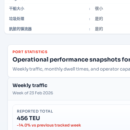
很小
干船大小
:
是的
垃圾处理
:
是的
肮脏的镇流器
:
PORT STATISTICS
Operational performance snapshots for 
Weekly traffic, monthly dwell times, and operator capac
Weekly traffic
Week of 23 Feb 2026
REPORTED TOTAL
456 TEU
-14.0% vs previous tracked week