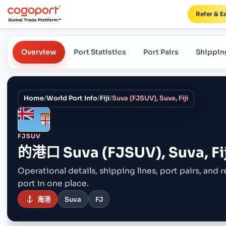
Refer & E
Overview
Port Statistics
Port Pairs
Shippin
Home
/
World Port Info
/
Fiji
/
Suva (FJSUV), Suva, Fiji
FJSUV
的港口
Suva (FJSUV), Suva, Fij
Operational details, shipping lines, port pairs,
and r
port in one place.
海港
Suva
FJ