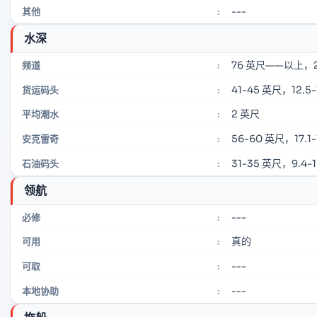
---
其他
:
水深
76 英尺——以上，
频道
:
41-45 英尺，12.5-
货运码头
:
2 英尺
平均潮水
:
56-60 英尺，17.1-
安克雷奇
:
31-35 英尺，9.4-
石油码头
:
领航
---
必修
:
真的
可用
:
---
可取
:
---
本地协助
: