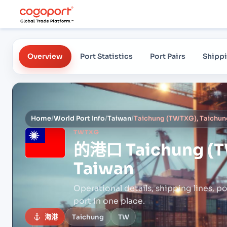
Overview
Port Statistics
Port Pairs
Shippi
Home
/
World Port Info
/
Taiwan
/
Taichung (TWTXG), Taichun
TWTXG
的港口
Taichung (T
Taiwan
Operational details, shipping lines, po
port in one place.
海港
Taichung
TW