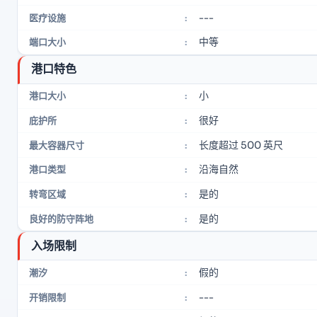
---
医疗设施
:
中等
端口大小
:
港口特色
小
港口大小
:
很好
庇护所
:
长度超过 500 英尺
最大容器尺寸
:
沿海自然
港口类型
:
是的
转弯区域
:
是的
良好的防守阵地
:
入场限制
假的
潮汐
:
---
开销限制
: