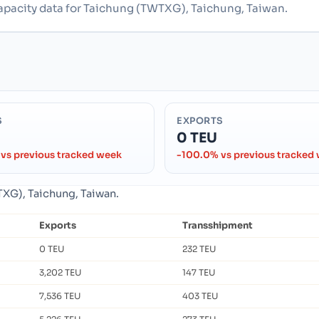
capacity data for Taichung (TWTXG), Taichung, Taiwan.
S
EXPORTS
0 TEU
vs previous tracked week
-100.0% vs previous tracked
TXG), Taichung, Taiwan.
Exports
Transshipment
0 TEU
232 TEU
3,202 TEU
147 TEU
7,536 TEU
403 TEU