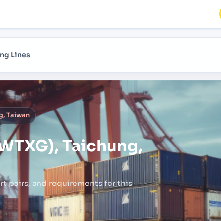
ng Lines
g, Taiwan
WTXG), Taichung,
rt pairs,
and requirements for this