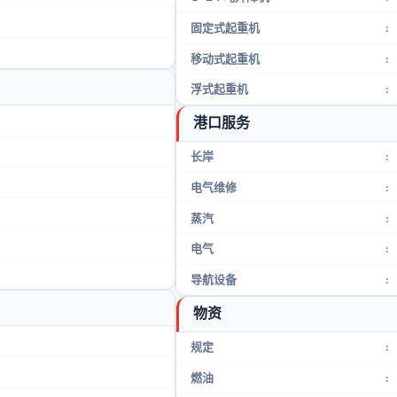
固定式起重机
:
移动式起重机
:
浮式起重机
:
港口服务
长岸
:
电气维修
:
蒸汽
:
电气
:
导航设备
:
物资
规定
:
燃油
: