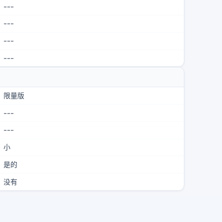
---
---
---
---
限量版
---
---
小
是的
没有