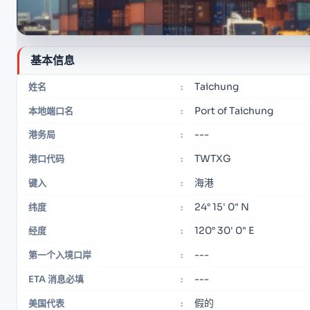
基本信息
Taichung
姓名
:
Port of Taichung
本地端口名
:
---
港务局
:
TWTXG
港口代码
:
海港
键入
:
24° 15' 0" N
纬度
:
120° 30' 0" E
经度
:
---
第一个入境口岸
:
---
ETA 消息必填
:
假的
美国代表
: