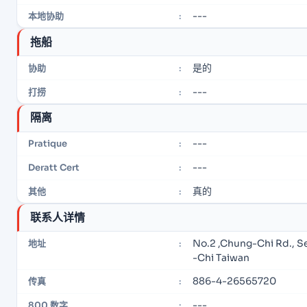
---
本地协助
:
拖船
是的
协助
:
---
打捞
:
隔离
---
Pratique
:
---
Deratt Cert
:
真的
其他
:
联系人详情
No.2 ,Chung-Chi Rd., S
地址
:
-Chi Taiwan
886-4-26565720
传真
:
---
800 数字
: