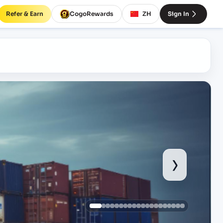
Refer & Earn
CogoRewards
ZH
Sign In
›