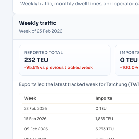
Weekly traffic, monthly dwell times, and operator 
Weekly traffic
Week of 23 Feb 2026
REPORTED TOTAL
IMPORT
232 TEU
0 TEU
-95.5% vs previous tracked week
-100.0% 
Exports led the latest tracked week for Taichung (TW
Week
Imports
23 Feb 2026
0 TEU
16 Feb 2026
1,855 TEU
09 Feb 2026
5,793 TEU