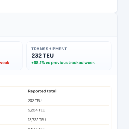
TRANSSHIPMENT
232 TEU
 week
+58.1% vs previous tracked week
Reported total
232 TEU
5,204 TEU
13,732 TEU