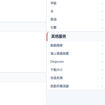
甲板
:
水
:
柴油
:
引擎
:
其他服务
船舶维修
:
海上铁路规模
:
Degauss
:
干船大小
:
垃圾处理
:
肮脏的镇流器
: