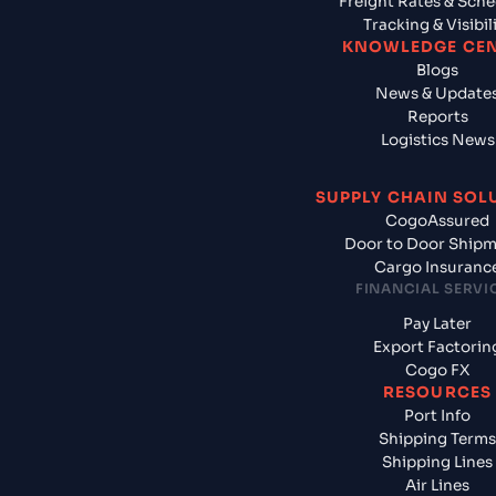
Freight Rates & Sch
Tracking & Visibil
KNOWLEDGE CE
Blogs
News & Update
Reports
Logistics News
SUPPLY CHAIN SOL
CogoAssured
Door to Door Ship
Cargo Insuranc
FINANCIAL SERVI
Pay Later
Export Factorin
Cogo FX
RESOURCES
Port Info
Shipping Terms
Shipping Lines
Air Lines