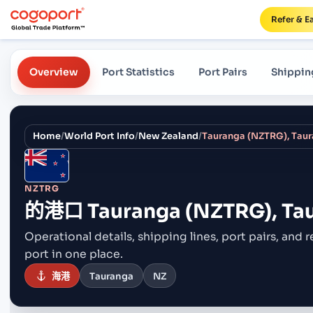
Refer & E
Overview
Port Statistics
Port Pairs
Shippin
Home
/
World Port Info
/
New Zealand
/
Tauranga (NZTRG), Tau
NZTRG
的港口
Tauranga (NZTRG), Ta
Operational details, shipping lines, port pairs,
and r
port in one place.
海港
Tauranga
NZ