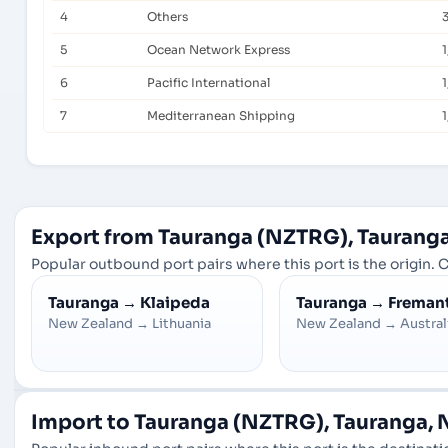
4
Others
5
Ocean Network Express
6
Pacific International
1
7
Mediterranean Shipping
1
Export from Tauranga (NZTRG), Taurang
Popular outbound port pairs where this port is the origin. C
Tauranga
→
Klaipeda
Tauranga
→
Freman
New Zealand
→
Lithuania
New Zealand
→
Austral
Import to Tauranga (NZTRG), Tauranga,