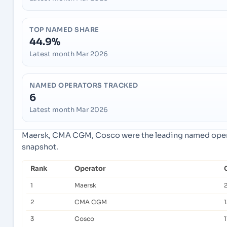
TOP NAMED SHARE
44.9%
Latest month Mar 2026
NAMED OPERATORS TRACKED
6
Latest month Mar 2026
Maersk, CMA CGM, Cosco were the leading named operat
snapshot.
Rank
Operator
1
Maersk
2
CMA CGM
1
3
Cosco
1