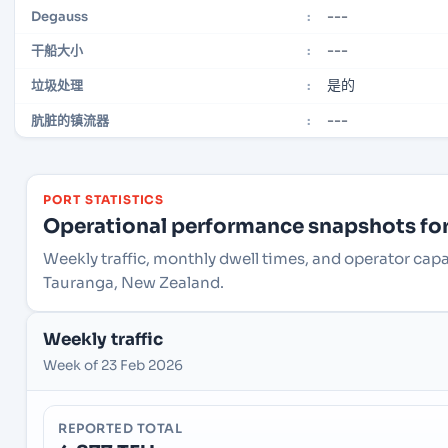
---
Degauss
:
---
干船大小
:
是的
垃圾处理
:
---
肮脏的镇流器
:
PORT STATISTICS
Operational performance snapshots for 
Weekly traffic, monthly dwell times, and operator cap
Tauranga, New Zealand.
Weekly traffic
Week of 23 Feb 2026
REPORTED TOTAL