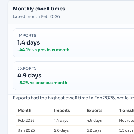
Monthly dwell times
Latest month Feb 2026
IMPORTS
1.4 days
-44.1% vs previous month
EXPORTS
4.9 days
-5.2% vs previous month
Exports had the highest dwell time in Feb 2026, while 
Month
Imports
Exports
Transs
Feb 2026
1.4 days
4.9 days
Not rep
Jan 2026
2.6 days
5.2 days
5.5 days