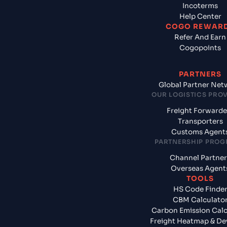
Incoterms
Help Center
COGO REWAR
Refer And Earn
Cogopoints
PARTNERS
Global Partner Net
OUR LOGISTICS PRO
Freight Forwarde
Transporters
Customs Agent
PARTNERSHIP PRO
Channel Partner
Overseas Agent
TOOLS
HS Code Finde
CBM Calculato
Carbon Emission Calc
Freight Heatmap & De