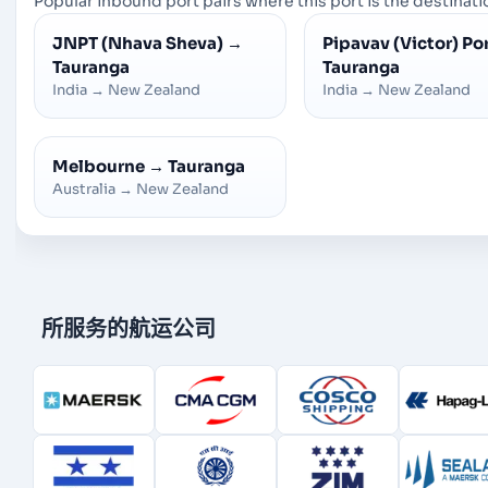
Popular inbound port pairs where this port is the destinatio
JNPT (Nhava Sheva)
→
Pipavav (Victor) Po
Tauranga
Tauranga
India
→
New Zealand
India
→
New Zealand
Melbourne
→
Tauranga
Australia
→
New Zealand
所服务的航运公司