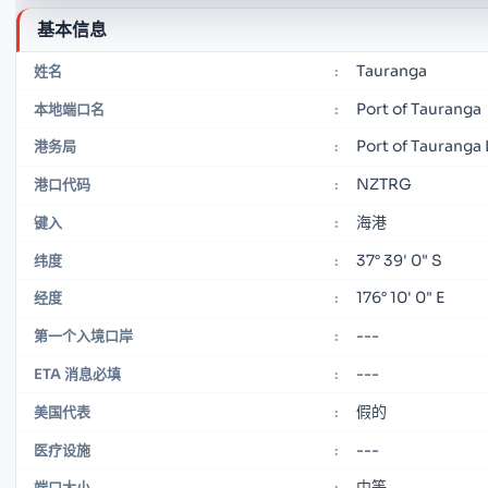
基本信息
Tauranga
姓名
:
Port of Tauranga
本地端口名
:
Port of Tauranga
港务局
:
NZTRG
港口代码
:
海港
键入
:
37° 39' 0" S
纬度
:
176° 10' 0" E
经度
:
---
第一个入境口岸
:
---
ETA 消息必填
:
假的
美国代表
:
---
医疗设施
:
中等
端口大小
: