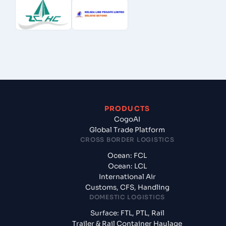
PRODUCTS
CogoAI
Global Trade Platform
CROSS BORDER LOGISTICS
Ocean: FCL
Ocean: LCL
International Air
Customs, CFS, Handling
DOMESTIC LOGISTICS
Surface: FTL, PTL, Rail
Trailer & Rail Container Haulage