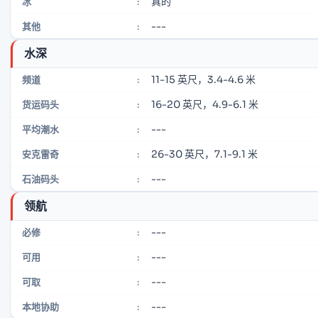
真的
冰
:
---
其他
:
水深
11-15 英尺，3.4-4.6 米
频道
:
16-20 英尺，4.9-6.1 米
货运码头
:
---
平均潮水
:
26-30 英尺，7.1-9.1 米
安克雷奇
:
---
石油码头
:
领航
---
必修
:
---
可用
:
---
可取
:
---
本地协助
: