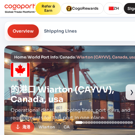
Refer &
Sig
CogoRewards
ZH
Earn
Overview
Shipping Lines
Home
/
World Port Info
/
Canada
/
Wiarton (CAYVV), Canada, us
CAYVV
的港口
Wiarton (CAYVV),
›
Canada, usa
Operational details, shipping lines, port pairs,
and
requirements for this port in one place.
海港
Wiarton
CA