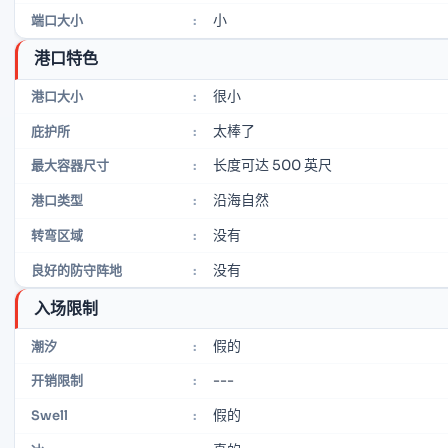
小
端口大小
:
港口特色
很小
港口大小
:
太棒了
庇护所
:
长度可达 500 英尺
最大容器尺寸
:
沿海自然
港口类型
:
没有
转弯区域
:
没有
良好的防守阵地
:
入场限制
假的
潮汐
:
---
开销限制
:
假的
Swell
: