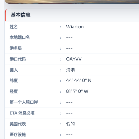
基本信息
Wiarton
姓名
:
---
本地端口名
:
---
港务局
:
CAYVV
港口代码
:
海港
键入
:
44° 44' 0" N
纬度
:
81° 7' 0" W
经度
:
---
第一个入境口岸
:
---
ETA 消息必填
:
假的
美国代表
:
---
医疗设施
: