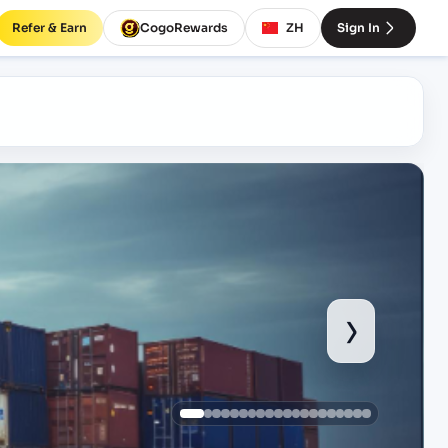
Refer & Earn
CogoRewards
ZH
Sign In
›