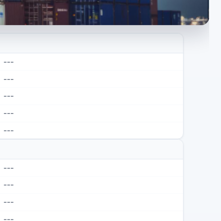
---
---
---
---
---
---
---
---
---