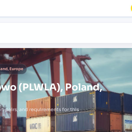
and, Europe
wo (PLWLA), Poland,
rt pairs,
and requirements for this