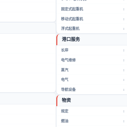
固定式起重机
:
移动式起重机
:
浮式起重机
:
港口服务
长岸
:
电气维修
:
蒸汽
:
电气
:
导航设备
:
物资
规定
:
燃油
: