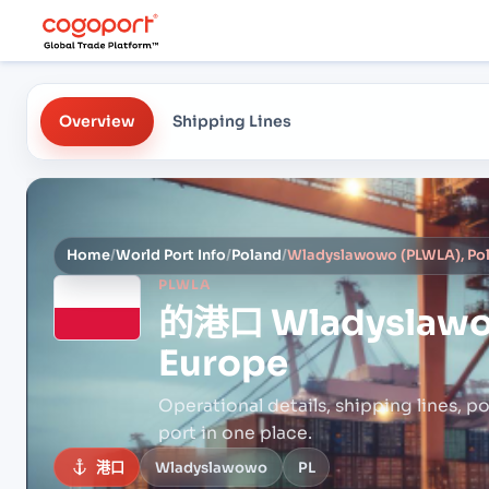
Overview
Shipping Lines
Home
/
World Port Info
/
Poland
/
Wladyslawowo (PLWLA), Pol
PLWLA
的港口
Wladyslawo
Europe
Operational details, shipping lines, po
port in one place.
港口
Wladyslawowo
PL