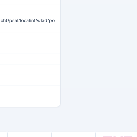
cht/psal/localinf/wlad/po