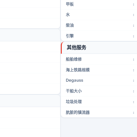
甲板
:
水
:
柴油
:
引擎
:
其他服务
船舶维修
:
海上铁路规模
:
Degauss
:
干船大小
:
垃圾处理
:
肮脏的镇流器
: