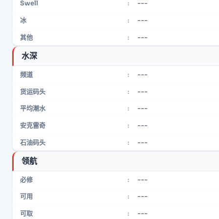
---
Swell
:
---
冰
:
---
其他
:
水深
---
频道
:
---
货运码头
:
---
平均潮水
:
---
安克雷奇
:
---
石油码头
:
领航
---
必修
:
---
可用
:
---
可取
: