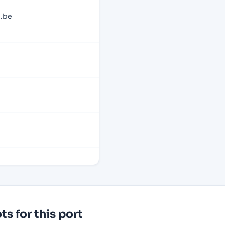
.be
e
s for this port