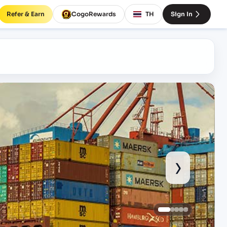
Refer & Earn
CogoRewards
TH
Sign In
›