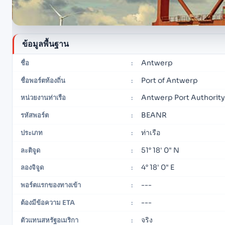
ข้อมูลพื้นฐาน
Antwerp
ชื่อ
:
Port of Antwerp
ชื่อพอร์ตท้องถิ่น
:
Antwerp Port Authorit
หน่วยงานท่าเรือ
:
BEANR
รหัสพอร์ต
:
ท่าเรือ
ประเภท
:
51° 18' 0" N
ละติจูด
:
4° 18' 0" E
ลองจิจูด
:
---
พอร์ตแรกของทางเข้า
:
---
ต้องมีข้อความ ETA
:
จริง
ตัวแทนสหรัฐอเมริกา
: