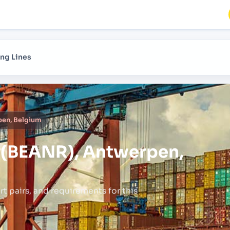
ng Lines
pen, Belgium
(BEANR), Antwerpen,
rt pairs,
and requirements for this