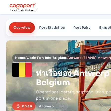
Overview
Port Statistics
Port Pairs
Shippi
Home
/
World Port Info
/
Belgium
/
Antwerp (BEANR), Antwer
BEANR
ท่าเรือของ
Antwerp 
Belgium
Operational details, shipping lines, po
port in one place.
ท าเร อ
Antwerp
BE