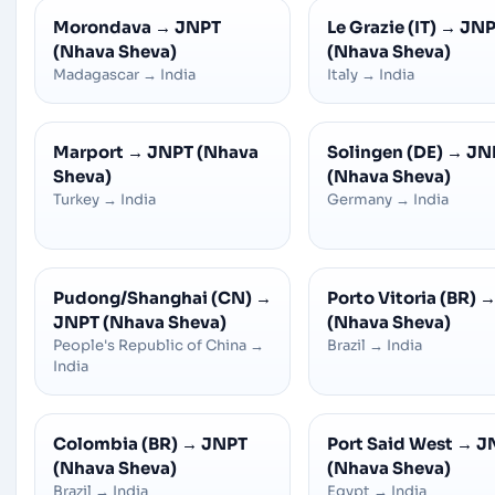
Morondava
→
JNPT
Le Grazie (IT)
→
JNP
(Nhava Sheva)
(Nhava Sheva)
Madagascar
→
India
Italy
→
India
Marport
→
JNPT (Nhava
Solingen (DE)
→
JN
Sheva)
(Nhava Sheva)
Turkey
→
India
Germany
→
India
Pudong/Shanghai (CN)
→
Porto Vitoria (BR)
JNPT (Nhava Sheva)
(Nhava Sheva)
People's Republic of China
→
Brazil
→
India
India
Colombia (BR)
→
JNPT
Port Said West
→
J
(Nhava Sheva)
(Nhava Sheva)
Brazil
→
India
Egypt
→
India