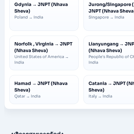
Gdynia
→
JNPT (Nhava
Jurong/Singapore 
Sheva)
JNPT (Nhava Sheva
Poland
→
India
Singapore
→
India
Norfolk , Virginia
→
JNPT
Lianyungang
→
JN
(Nhava Sheva)
(Nhava Sheva)
United States of America
→
People's Republic of C
India
India
Hamad
→
JNPT (Nhava
Catania
→
JNPT (N
Sheva)
Sheva)
Qatar
→
India
Italy
→
India