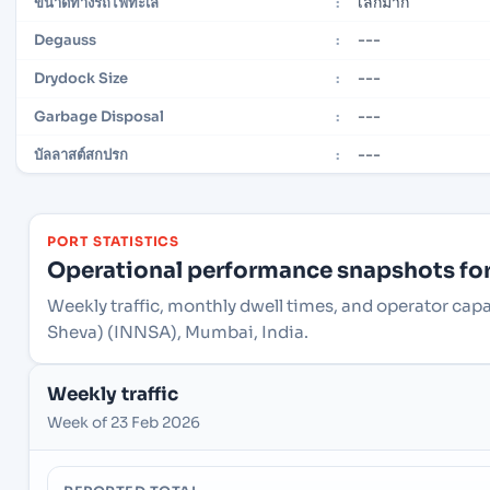
เล็กมาก
ขนาดทางรถไฟทะเล
:
---
Degauss
:
---
Drydock Size
:
---
Garbage Disposal
:
---
บัลลาสต์สกปรก
:
PORT STATISTICS
Operational performance snapshots for 
Weekly traffic, monthly dwell times, and operator cap
Sheva) (INNSA), Mumbai, India.
Weekly traffic
Week of 23 Feb 2026