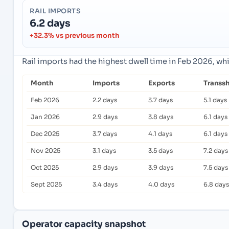
RAIL IMPORTS
6.2 days
+32.3% vs previous month
Rail imports had the highest dwell time in Feb 2026, wh
Month
Imports
Exports
Transs
Feb 2026
2.2 days
3.7 days
5.1 days
Jan 2026
2.9 days
3.8 days
6.1 days
Dec 2025
3.7 days
4.1 days
6.1 days
Nov 2025
3.1 days
3.5 days
7.2 days
Oct 2025
2.9 days
3.9 days
7.5 days
Sept 2025
3.4 days
4.0 days
6.8 days
Operator capacity snapshot