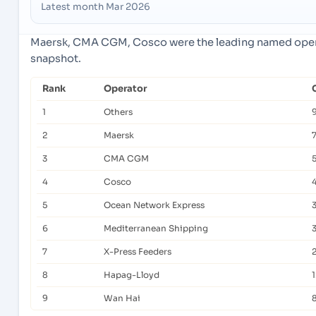
Latest month Mar 2026
Maersk, CMA CGM, Cosco were the leading named operat
snapshot.
Rank
Operator
1
Others
2
Maersk
3
CMA CGM
5
4
Cosco
5
Ocean Network Express
6
Mediterranean Shipping
7
X-Press Feeders
2
8
Hapag-Lloyd
9
Wan Hai