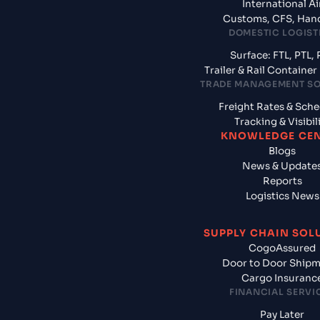
International Ai
Customs, CFS, Han
DOMESTIC LOGIST
Surface: FTL, PTL, 
Trailer & Rail Containe
TRADE MANAGEMENT S
Freight Rates & Sch
Tracking & Visibil
KNOWLEDGE CE
Blogs
News & Update
Reports
Logistics News
SUPPLY CHAIN SOL
CogoAssured
Door to Door Ship
Cargo Insuranc
FINANCIAL SERVI
Pay Later