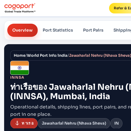
Refer & E
Overview
Port Statistics
Port Pairs
Shippin
Home
/
World Port Info
/
India
/
INNSA
ท่าเรือของ
Jawaharlal Nehru 
(INNSA), Mumbai, India
Operational details, shipping lines, port pairs,
and r
port in one place.
ท าเร อ
Jawaharlal Nehru (Nhava Sheva)
IN