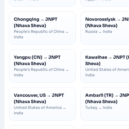
Chongqing
→
JNPT
Novorossiysk
→
JN
(Nhava Sheva)
(Nhava Sheva)
People's Republic of China
→
Russia
→
India
India
Yangpu (CN)
→
JNPT
Kawaihae
→
JNPT 
(Nhava Sheva)
Sheva)
People's Republic of China
→
United States of Amer
India
India
Vancouver, US
→
JNPT
Ambarli (TR)
→
JNP
(Nhava Sheva)
(Nhava Sheva)
United States of America
→
Turkey
→
India
India