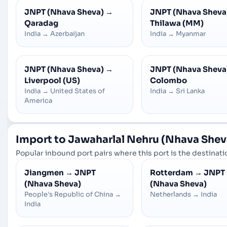
JNPT (Nhava Sheva)
→
JNPT (Nhava Sheva
Qaradag
Thilawa (MM)
India
→
Azerbaijan
India
→
Myanmar
JNPT (Nhava Sheva)
→
JNPT (Nhava Sheva
Liverpool (US)
Colombo
India
→
United States of
India
→
Sri Lanka
America
Import to Jawaharlal Nehru (Nhava Shev
Popular inbound port pairs where this port is the destinatio
Jiangmen
→
JNPT
Rotterdam
→
JNPT
(Nhava Sheva)
(Nhava Sheva)
People's Republic of China
→
Netherlands
→
India
India