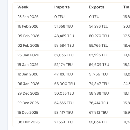
Week
Imports
Exports
Tra
23 Feb 2026
0 TEU
0 TEU
15,
16 Feb 2026
51,368 TEU
54,293 TEU
20,
09 Feb 2026
48,459 TEU
50,270 TEU
17,
02 Feb 2026
59,684 TEU
55,766 TEU
18,
26 Jan 2026
57,836 TEU
57,993 TEU
19,
19 Jan 2026
52,174 TEU
54,609 TEU
18,
12 Jan 2026
47,126 TEU
51,766 TEU
18,
05 Jan 2026
65,000 TEU
74,847 TEU
24,
29 Dec 2025
50,035 TEU
58,988 TEU
18,
22 Dec 2025
54,556 TEU
76,414 TEU
15,
15 Dec 2025
58,417 TEU
67,913 TEU
15,
08 Dec 2025
71,539 TEU
55,634 TEU
11,