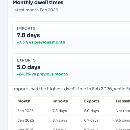
Monthly dwell times
Latest month Feb 2026
IMPORTS
7.8 days
-7.3% vs previous month
EXPORTS
5.0 days
-24.3% vs previous month
Imports had the highest dwell time in Feb 2026, while 
Month
Imports
Exports
Transs
Feb 2026
7.8 days
5.0 days
Not rep
Jan 2026
8.4 days
6.7 days
9.6 days
Dec 2025
8.1 days
6.7 days
Not rep