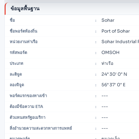
ข้อมูลพื้นฐาน
Sohar
ชื่อ
:
Port of Sohar
ชื่อพอร์ตท้องถิ่น
:
Sohar Industrial
หน่วยงานท่าเรือ
:
OMSOH
รหัสพอร์ต
:
ท่าเรือ
ประเภท
:
24° 30' 0" N
ละติจูด
:
56° 37' 0" E
ลองจิจูด
:
---
พอร์ตแรกของทางเข้า
:
---
ต้องมีข้อความ ETA
:
---
ตัวแทนสหรัฐอเมริกา
:
---
สิ่งอำนวยความสะดวกทางการแพทย์
:
ขนาดเล็ก
ขนาดพอร์ต
: