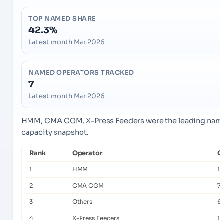
TOP NAMED SHARE
42.3%
Latest month Mar 2026
NAMED OPERATORS TRACKED
7
Latest month Mar 2026
HMM, CMA CGM, X-Press Feeders were the leading named
capacity snapshot.
Rank
Operator
1
HMM
2
CMA CGM
3
Others
6
4
X-Press Feeders