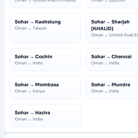
Oman
→
United Arab Emirates
Oman
→
Djibouti
Sohar
→
Kaohsiung
Sohar
→
Sharjah
Oman
→
Taiwan
(KHALID)
Oman
→
United Arab E
Sohar
→
Cochin
Sohar
→
Chennai
Oman
→
India
Oman
→
India
Sohar
→
Mombasa
Sohar
→
Mundra
Oman
→
Kenya
Oman
→
India
Sohar
→
Hazira
Oman
→
India