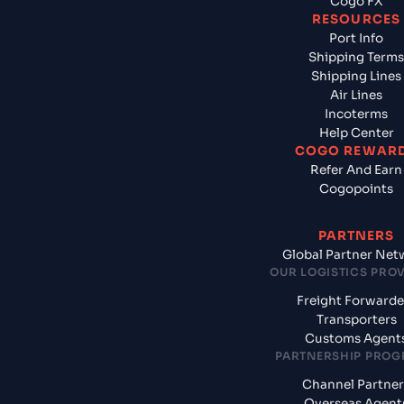
Cogo FX
RESOURCES
Port Info
Shipping Terms
Shipping Lines
Air Lines
Incoterms
Help Center
COGO REWAR
Refer And Earn
Cogopoints
PARTNERS
Global Partner Net
OUR LOGISTICS PRO
Freight Forwarde
Transporters
Customs Agent
PARTNERSHIP PRO
Channel Partner
Overseas Agent