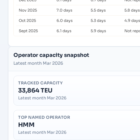
Nov 2025
7.0 days
5.5 days
5.8 days
Oct 2025
6.0 days
5.3 days
4.9 days
Sept 2025
6.1 days
5.9 days
Not rep
Operator capacity snapshot
Latest month Mar 2026
TRACKED CAPACITY
33,864 TEU
Latest month Mar 2026
TOP NAMED OPERATOR
HMM
Latest month Mar 2026