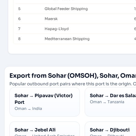
5
Global Feeder Shipping
6
Maersk
7
Hapag-Lloyd
8
Mediterranean Shipping
Export from Sohar (OMSOH), Sohar, Oma
Popular outbound port pairs where this port is the origin. C
Sohar
→
Pipavav (Victor)
Sohar
→
Dar es Sal
Port
Oman
→
Tanzania
Oman
→
India
Sohar
→
Jebel Ali
Sohar
→
Djibouti