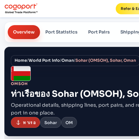
Refer & E
Overview
Port Statistics
Port Pairs
Shippin
Home
/
World Port Info
/
Oman
/
Sohar (OMSOH), Sohar, Oman
OMSOH
ท่าเรือของ
Sohar (OMSOH), So
Operational details, shipping lines, port pairs,
and r
port in one place.
ท าเร อ
Sohar
OM