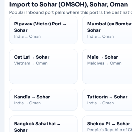
Import to Sohar (OMSOH), Sohar, Oman
Popular inbound port pairs where this port is the destinatio
Pipavav (Victor) Port
→
Mumbai (ex Bomba
Sohar
Sohar
India
→
Oman
India
→
Oman
Cat Lai
→
Sohar
Male
→
Sohar
Vietnam
→
Oman
Maldives
→
Oman
Kandla
→
Sohar
Tuticorin
→
Sohar
India
→
Oman
India
→
Oman
Bangkok Sahathai
→
Shekou Pt
→
Sohar
Sohar
People's Republic of C