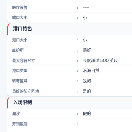
---
医疗设施
:
小
端口大小
:
港口特色
小
港口大小
:
很好
庇护所
:
长度超过 500 英尺
最大容器尺寸
:
沿海自然
港口类型
:
是的
转弯区域
:
是的
良好的防守阵地
:
入场限制
假的
潮汐
:
---
开销限制
: