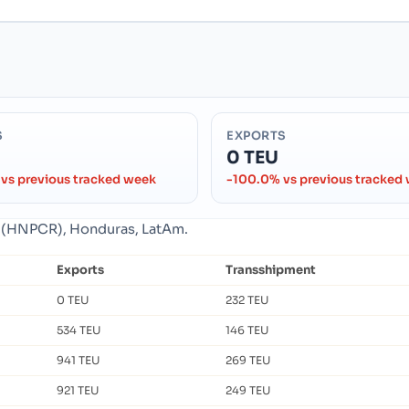
S
EXPORTS
0 TEU
vs previous tracked week
-100.0% vs previous tracked
es (HNPCR), Honduras, LatAm.
Exports
Transshipment
0 TEU
232 TEU
534 TEU
146 TEU
941 TEU
269 TEU
921 TEU
249 TEU