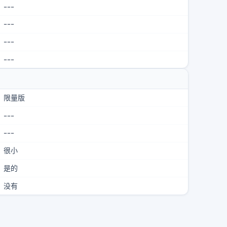
---
---
---
---
限量版
---
---
很小
是的
没有