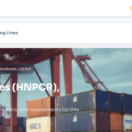
ng Lines
Honduras, LatAm
tes (HNPCR),
rt pairs,
and requirements for this