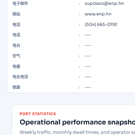
supciaco@enp.hn
电子邮件
:
www.enp.hn
网站
:
(504) 665-0192
电话
:
---
电话
:
---
电台
:
---
空气
:
---
电报
:
---
电台电话
:
---
铁路
:
PORT STATISTICS
Operational performance snapshot
Weekly traffic, monthly dwell times, and operator