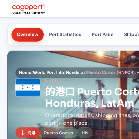
Overview
Port Statistics
Port Pairs
Shippi
Home
/
World Port Info
/
Honduras
/
Puerto Cortes (HNPCR), 
HNPCR
的港口
Puerto Cor
Honduras, LatAm
Operational details, shipping lines, po
port in one place.
海港
Puerto Cortes
HN