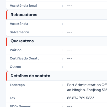
---
Assistência local
:
Rebocadores
---
Assistência
:
---
Salvamento
:
Quarentena
---
Prático
:
---
Certificado Deratt
:
---
Outros
:
Detalhes de contato
Port Administration Of
Endereço
:
ad Ningbo, Zhejiang 31
86 574 769 5233
Fax
:
---
800-Número
: