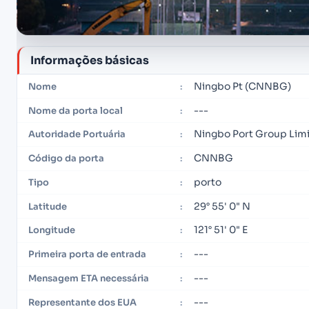
Informações básicas
Ningbo Pt (CNNBG)
Nome
:
---
Nome da porta local
:
Ningbo Port Group Lim
Autoridade Portuária
:
CNNBG
Código da porta
:
porto
Tipo
:
29° 55' 0" N
Latitude
:
121° 51' 0" E
Longitude
:
---
Primeira porta de entrada
:
---
Mensagem ETA necessária
:
---
Representante dos EUA
: