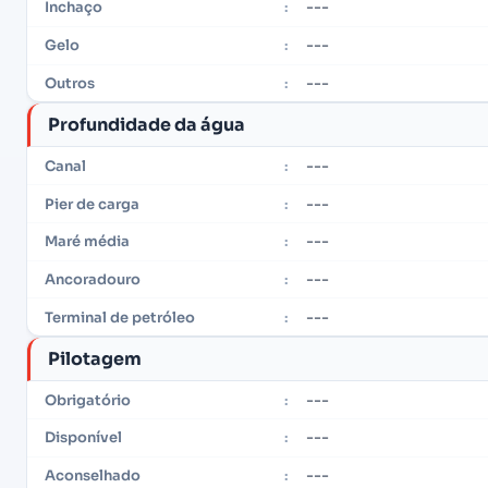
---
Inchaço
:
---
Gelo
:
---
Outros
:
Profundidade da água
---
Canal
:
---
Pier de carga
:
---
Maré média
:
---
Ancoradouro
:
---
Terminal de petróleo
:
Pilotagem
---
Obrigatório
:
---
Disponível
:
---
Aconselhado
: