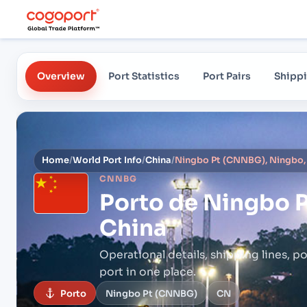
Overview
Port Statistics
Port Pairs
Shippi
Home
/
World Port Info
/
China
/
Ningbo Pt (CNNBG), Ningbo,
CNNBG
Porto de
Ningbo P
China
Operational details, shipping lines, po
port in one place.
Porto
Ningbo Pt (CNNBG)
CN