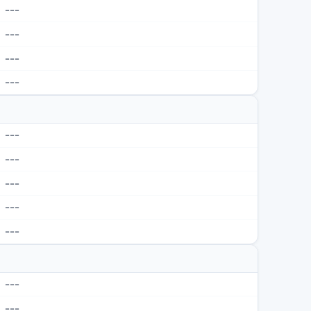
---
---
---
---
---
---
---
---
---
---
---