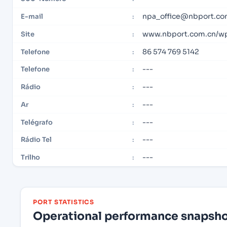
npa_office@nbport.co
E-mail
:
www.nbport.com.cn/wp
Site
:
86 574 769 5142
Telefone
:
---
Telefone
:
---
Rádio
:
---
Ar
:
---
Telégrafo
:
---
Rádio Tel
:
---
Trilho
:
PORT STATISTICS
Operational performance snapshot