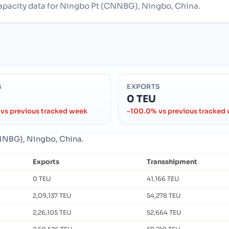
 capacity data for Ningbo Pt (CNNBG), Ningbo, China.
S
EXPORTS
0 TEU
vs previous tracked week
-100.0% vs previous tracked
CNNBG), Ningbo, China.
Exports
Transshipment
0 TEU
41,166 TEU
2,09,137 TEU
54,278 TEU
2,26,105 TEU
52,664 TEU