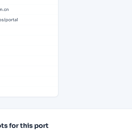
m.cn
s/portal
s for this port