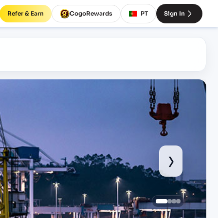
Refer & Earn
CogoRewards
PT
Sign In
›