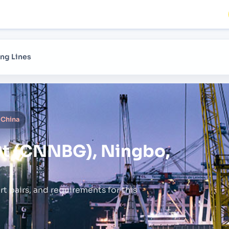
ng Lines
 China
t (CNNBG), Ningbo,
rt pairs,
and requirements for this