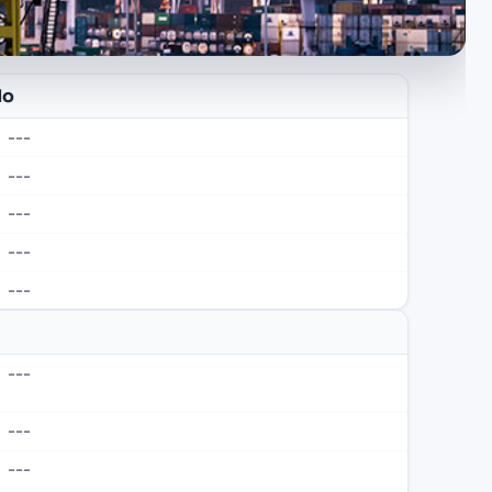
do
---
---
---
---
---
---
---
---