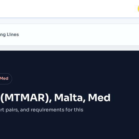
ng Lines
 Med
 (MTMAR), Malta, Med
rt pairs,
and requirements for this