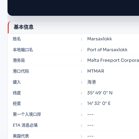
基本信息
Marsaxlokk
姓名
:
Port of Marsaxlokk
本地端口名
:
Malta Freeport Corpora
港务局
:
MTMAR
港口代码
:
海港
键入
:
35° 49' 0" N
纬度
:
14° 32' 0" E
经度
:
---
第一个入境口岸
:
---
ETA 消息必填
:
---
美国代表
: