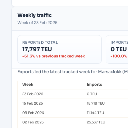
Weekly traffic
Week of 23 Feb 2026
REPORTED TOTAL
IMPORT
17,797 TEU
0 TEU
-61.3% vs previous tracked week
-100.0% 
Exports led the latest tracked week for Marsaxlokk (
Week
Imports
23 Feb 2026
0 TEU
16 Feb 2026
18,718 TEU
09 Feb 2026
11,144 TEU
02 Feb 2026
25,537 TEU