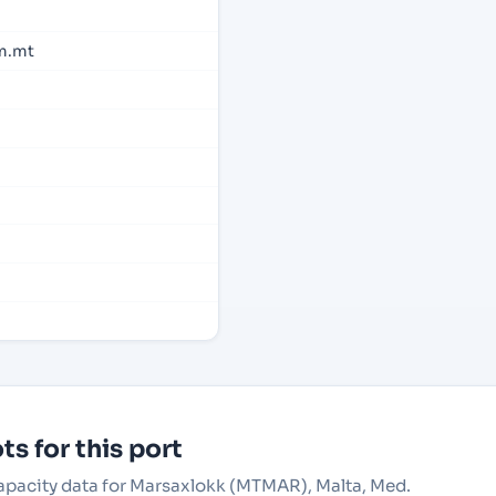
m.mt
s for this port
capacity data for Marsaxlokk (MTMAR), Malta, Med.