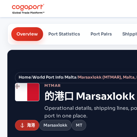
Overview
Port Statistics
Port Pairs
Shippi
Home
/
World Port Info
/
Malta
/
Marsaxlokk (MTMAR), Malta,
MTMAR
的港口
Marsaxlokk
Operational details, shipping lines, po
port in one place.
海港
Marsaxlokk
MT