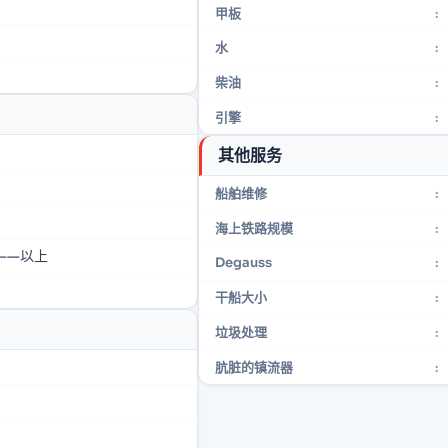
甲板
:
水
:
柴油
:
引擎
:
其他服务
船舶维修
:
海上铁路规模
:
米——以上
Degauss
:
干船大小
:
垃圾处理
:
肮脏的镇流器
: