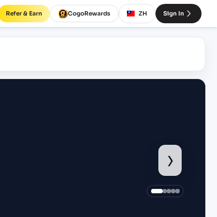
Refer & Earn
CogoRewards
ZH
Sign In
›