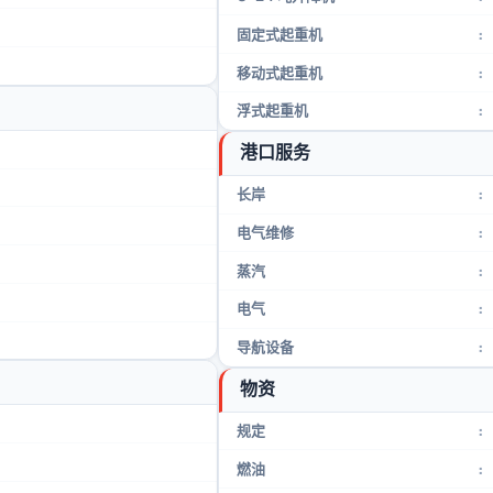
固定式起重机
:
移动式起重机
:
浮式起重机
:
港口服务
长岸
:
电气维修
:
蒸汽
:
电气
:
导航设备
:
物资
规定
:
燃油
: