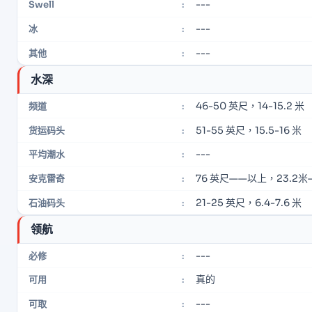
---
Swell
:
---
冰
:
---
其他
:
水深
46-50 英尺，14-15.2 米
频道
:
51-55 英尺，15.5-16 米
货运码头
:
---
平均潮水
:
76 英尺——以上，23.2
安克雷奇
:
21-25 英尺，6.4-7.6 米
石油码头
:
领航
---
必修
:
真的
可用
:
---
可取
: