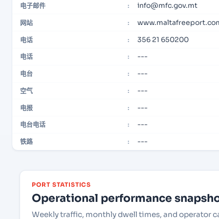
info@mfc.gov.mt
电子邮件
:
www.maltafreeport.co
网站
:
356 21 650200
电话
:
---
电话
:
---
电台
:
---
空气
:
---
电报
:
---
电台电话
:
---
铁路
:
PORT STATISTICS
Operational performance snapshot
Weekly traffic, monthly dwell times, and operator 