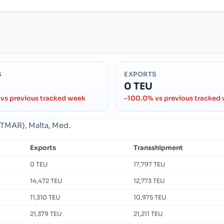
S
EXPORTS
0 TEU
vs previous tracked week
-100.0% vs previous tracked
MTMAR), Malta, Med.
Exports
Transshipment
0 TEU
17,797 TEU
14,472 TEU
12,773 TEU
11,310 TEU
10,975 TEU
21,379 TEU
21,211 TEU