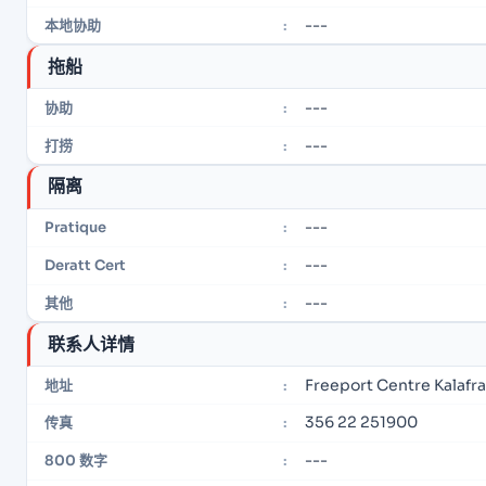
---
本地协助
:
拖船
---
协助
:
---
打捞
:
隔离
---
Pratique
:
---
Deratt Cert
:
---
其他
:
联系人详情
Freeport Centre Kalafr
地址
:
356 22 251900
传真
:
---
800 数字
: