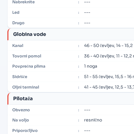
---
Nabreknite
:
---
Led
:
---
Drugo
:
Globina vode
46 - 50 čevljev, 14 - 15,
Kanal
:
36 - 40 čevljev, 11 - 12,
Tovorni pomol
:
1 noga
Povprečna plima
:
51 - 55 čevljev, 15,5 - 1
Sidrišče
:
41 - 45 čevljev, 12,5 - 13
Oljni terminal
:
Pilotaža
---
Obvezno
:
resnično
Na voljo
:
---
Priporočljivo
: