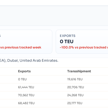
S
EXPORTS
0 TEU
vs previous tracked week
-100.0% vs previous tracked
JEA), Dubai, United Arab Emirates.
Exports
Transshipment
0 TEU
19,616 TEU
61,444 TEU
20,706 TEU
70,562 TEU
24,268 TEU
68,482 TEU
23,177 TEU