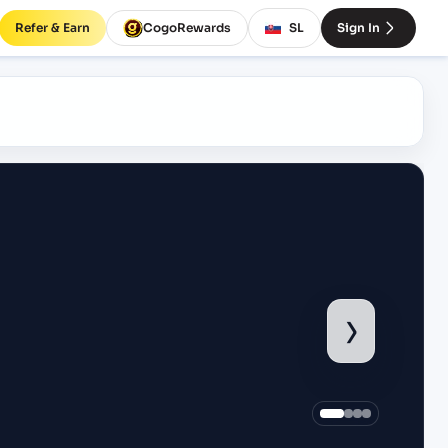
Refer & Earn
CogoRewards
SL
Sign In
›