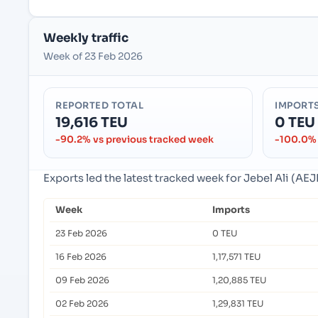
Weekly traffic
Week of 23 Feb 2026
REPORTED TOTAL
IMPORT
19,616 TEU
0 TEU
-90.2% vs previous tracked week
-100.0% 
Exports led the latest tracked week for Jebel Ali (AE
Week
Imports
23 Feb 2026
0 TEU
16 Feb 2026
1,17,571 TEU
09 Feb 2026
1,20,885 TEU
02 Feb 2026
1,29,831 TEU