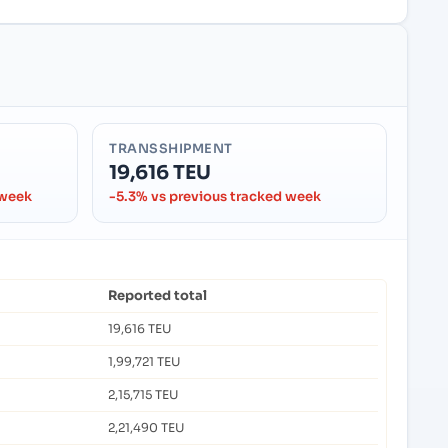
TRANSSHIPMENT
19,616 TEU
 week
-5.3% vs previous tracked week
Reported total
19,616 TEU
1,99,721 TEU
2,15,715 TEU
2,21,490 TEU