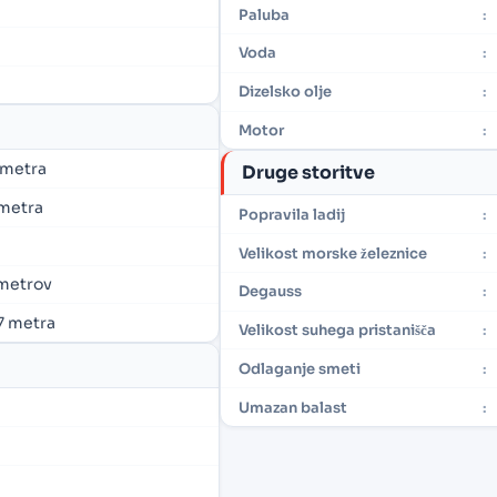
Paluba
:
Voda
:
Dizelsko olje
:
Motor
:
2 metra
Druge storitve
2 metra
Popravila ladij
:
Velikost morske železnice
:
6 metrov
Degauss
:
,7 metra
Velikost suhega pristanišča
:
Odlaganje smeti
:
Umazan balast
: