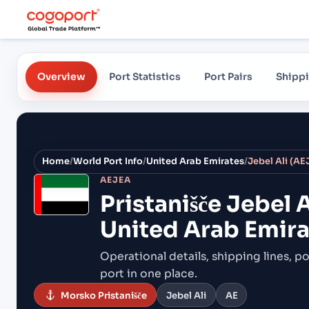
Overview
Port Statistics
Port Pairs
Shippi
Home
/
World Port Info
/
United Arab Emirates
/
Jebel Ali (AE
AEJEA
Pristanišče
Jebel A
United Arab Emira
Operational details, shipping lines, po
port in one place.
Morsko Pristanišče
Jebel Ali
AE