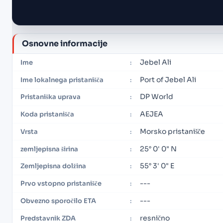
Osnovne informacije
Jebel Ali
Ime
:
Port of Jebel Ali
Ime lokalnega pristanišča
:
DP World
Pristaniška uprava
:
AEJEA
Koda pristanišča
:
Morsko pristanišče
Vrsta
:
25° 0' 0" N
zemljepisna širina
:
55° 3' 0" E
Zemljepisna dolžina
:
---
Prvo vstopno pristanišče
:
---
Obvezno sporočilo ETA
:
resnično
Predstavnik ZDA
: