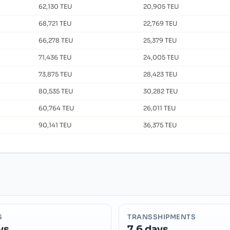
62,130 TEU
20,905 TEU
68,721 TEU
22,769 TEU
66,278 TEU
25,379 TEU
71,436 TEU
24,005 TEU
73,875 TEU
28,423 TEU
80,535 TEU
30,282 TEU
60,764 TEU
26,011 TEU
90,141 TEU
36,375 TEU
S
TRANSSHIPMENTS
ys
7.6 days