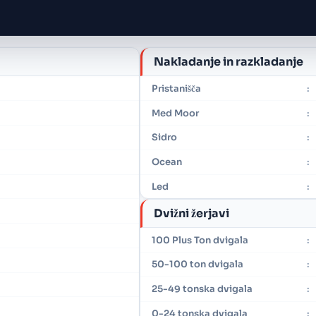
Nakladanje in razkladanje
Pristanišča
:
Med Moor
:
Sidro
:
Ocean
:
Led
:
Dvižni žerjavi
100 Plus Ton dvigala
:
50-100 ton dvigala
:
25-49 tonska dvigala
:
0-24 tonska dvigala
: