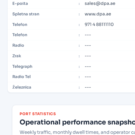
sales@dpa.ae
E-pošta
:
www.dpa.ae
Spletna stran
:
971 4 88111110
Telefon
:
---
Telefon
:
---
Radio
:
---
Zrak
:
---
Telegraph
:
---
Radio Tel
:
---
Železnica
:
PORT STATISTICS
Operational performance snapshot
Weekly traffic, monthly dwell times, and operator c