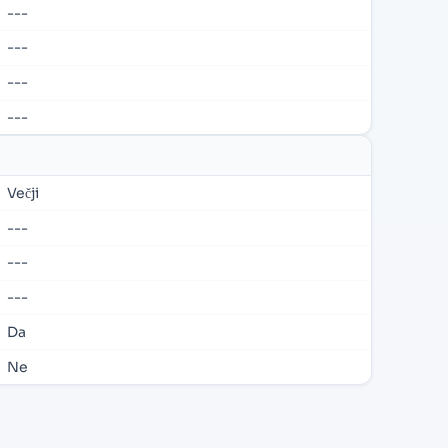
---
---
---
---
Večji
---
---
---
Da
Ne