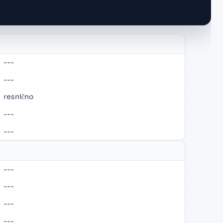
---
---
resnično
---
---
---
---
---
---