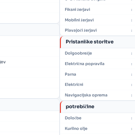
Fiksni žerjavi
:
Mobilni žerjavi
:
Plavajoči žerjavi
:
Pristaniške storitve
Dolgoobrežje
:
jev
Električna popravila
:
Parna
:
Električni
:
Navigacijska oprema
:
potrebščine
Določbe
:
Kurilno olje
: