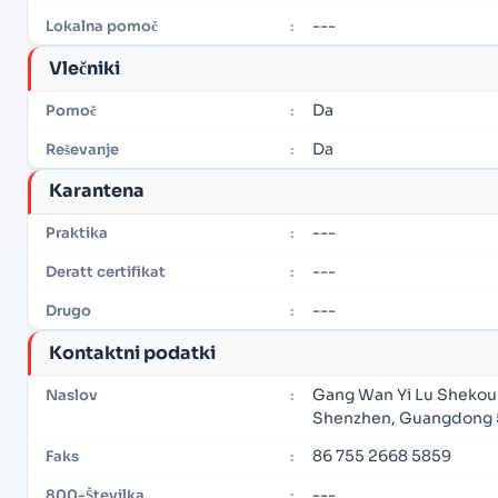
---
Lokalna pomoč
:
Vlečniki
Da
Pomoč
:
Da
Reševanje
:
Karantena
---
Praktika
:
---
Deratt certifikat
:
---
Drugo
:
Kontaktni podatki
Gang Wan Yi Lu Shekou 
Naslov
:
Shenzhen, Guangdong 
86 755 2668 5859
Faks
:
---
800-Številka
: