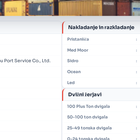
Nakladanje in razkladanje
Pristanišča
:
Med Moor
:
 Port Service Co., Ltd.
Sidro
:
Ocean
:
Led
:
Dvižni žerjavi
100 Plus Ton dvigala
:
50-100 ton dvigala
:
25-49 tonska dvigala
:
0-24 tonska dvigala
: