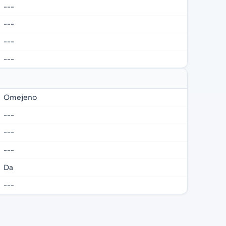
---
---
---
---
Omejeno
---
---
---
Da
---