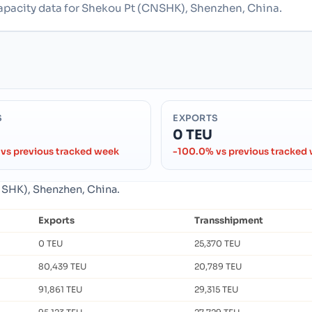
capacity data for Shekou Pt (CNSHK), Shenzhen, China.
S
EXPORTS
0 TEU
vs previous tracked week
-100.0% vs previous tracked
CNSHK), Shenzhen, China.
Exports
Transshipment
0 TEU
25,370 TEU
80,439 TEU
20,789 TEU
91,861 TEU
29,315 TEU