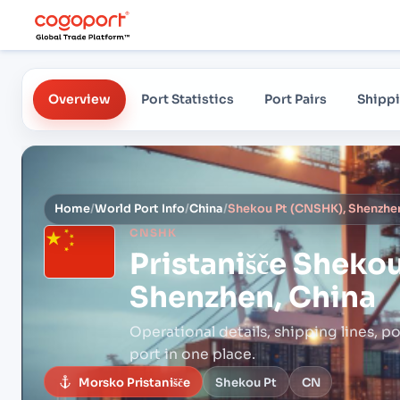
Overview
Port Statistics
Port Pairs
Shippi
Home
/
World Port Info
/
China
/
Shekou Pt (CNSHK), Shenzhen
CNSHK
Pristanišče
Shekou
Shenzhen, China
Operational details, shipping lines, po
port in one place.
Morsko Pristanišče
Shekou Pt
CN