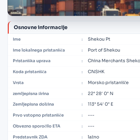
Osnovne informacije
Shekou Pt
Ime
:
Port of Shekou
Ime lokalnega pristanišča
:
China Merchants Shekou
Pristaniška uprava
:
CNSHK
Koda pristanišča
:
Morsko pristanišče
Vrsta
:
22° 28' 0" N
zemljepisna širina
:
113° 54' 0" E
Zemljepisna dolžina
:
---
Prvo vstopno pristanišče
:
---
Obvezno sporočilo ETA
:
lažno
Predstavnik ZDA
: