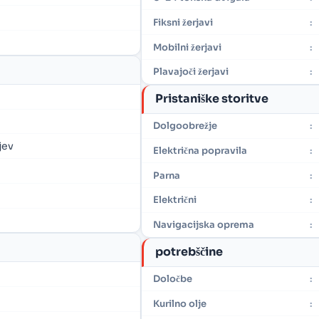
Fiksni žerjavi
:
Mobilni žerjavi
:
Plavajoči žerjavi
:
Pristaniške storitve
Dolgoobrežje
:
jev
Električna popravila
:
Parna
:
Električni
:
Navigacijska oprema
:
potrebščine
Določbe
:
Kurilno olje
: