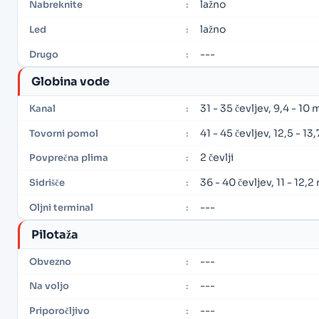
lažno
Nabreknite
:
lažno
Led
:
---
Drugo
:
Globina vode
31 - 35 čevljev, 9,4 - 10
Kanal
:
41 - 45 čevljev, 12,5 - 13
Tovorni pomol
:
2 čevlji
Povprečna plima
:
36 - 40 čevljev, 11 - 12,
Sidrišče
:
---
Oljni terminal
:
Pilotaža
---
Obvezno
:
---
Na voljo
:
---
Priporočljivo
: