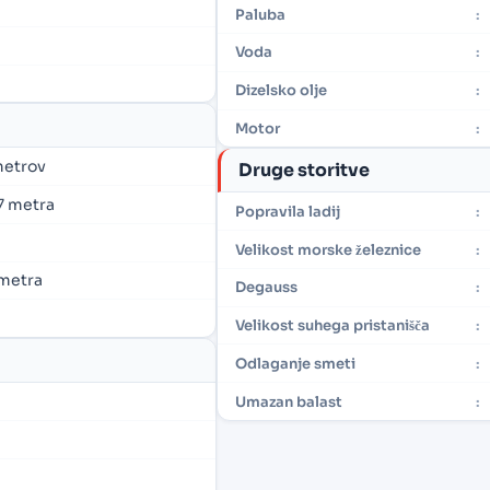
Paluba
:
Voda
:
Dizelsko olje
:
Motor
:
 metrov
Druge storitve
,7 metra
Popravila ladij
:
Velikost morske železnice
:
2 metra
Degauss
:
Velikost suhega pristanišča
:
Odlaganje smeti
:
Umazan balast
: