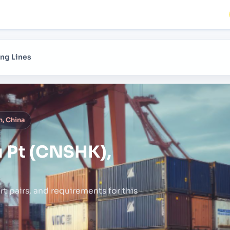
ng Lines
, China
 Pt (CNSHK),
rt pairs,
and requirements for this