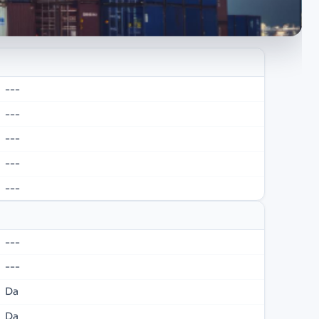
---
---
---
---
---
---
---
Da
Da