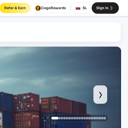
Refer & Earn
CogoRewards
SL
Sign In
›