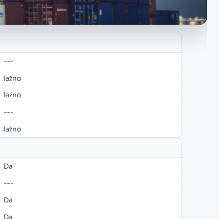
---
lažno
lažno
---
lažno
Da
---
Da
Da