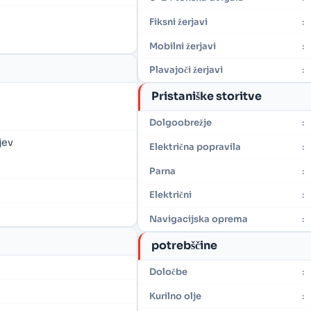
Fiksni žerjavi
:
Mobilni žerjavi
:
Plavajoči žerjavi
:
Pristaniške storitve
Dolgoobrežje
:
jev
Električna popravila
:
Parna
:
Električni
:
Navigacijska oprema
:
potrebščine
Določbe
:
Kurilno olje
: