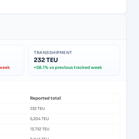
TRANSSHIPMENT
232 TEU
 week
+58.1% vs previous tracked week
Reported total
232 TEU
5,204 TEU
13,732 TEU