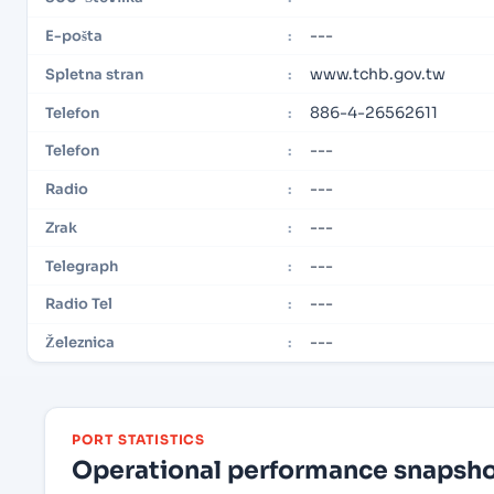
---
E-pošta
:
www.tchb.gov.tw
Spletna stran
:
886-4-26562611
Telefon
:
---
Telefon
:
---
Radio
:
---
Zrak
:
---
Telegraph
:
---
Radio Tel
:
---
Železnica
:
PORT STATISTICS
Operational performance snapshot