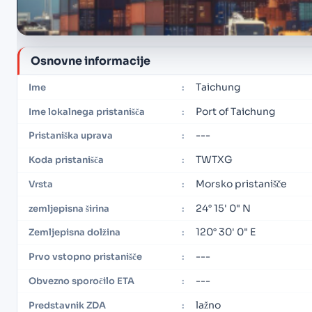
Osnovne informacije
Taichung
Ime
:
Port of Taichung
Ime lokalnega pristanišča
:
---
Pristaniška uprava
:
TWTXG
Koda pristanišča
:
Morsko pristanišče
Vrsta
:
24° 15' 0" N
zemljepisna širina
:
120° 30' 0" E
Zemljepisna dolžina
:
---
Prvo vstopno pristanišče
:
---
Obvezno sporočilo ETA
:
lažno
Predstavnik ZDA
: