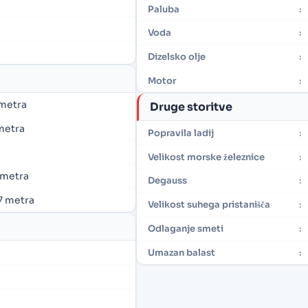
Paluba
:
Voda
:
Dizelsko olje
:
Motor
:
2 metra
Druge storitve
 metra
Popravila ladij
:
Velikost morske železnice
:
2 metra
Degauss
:
,7 metra
Velikost suhega pristanišča
:
Odlaganje smeti
:
Umazan balast
: