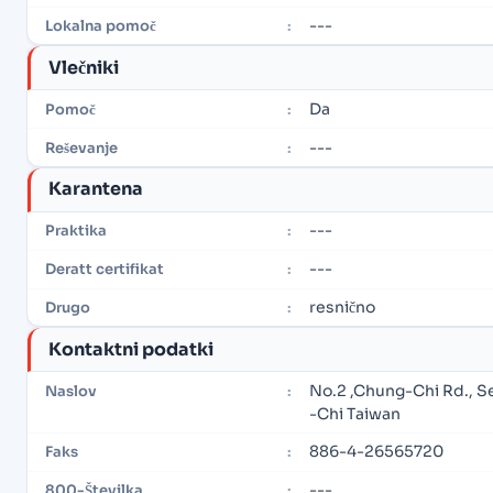
---
Lokalna pomoč
:
Vlečniki
Da
Pomoč
:
---
Reševanje
:
Karantena
---
Praktika
:
---
Deratt certifikat
:
resnično
Drugo
:
Kontaktni podatki
No.2 ,Chung-Chi Rd., S
Naslov
:
-Chi Taiwan
886-4-26565720
Faks
:
---
800-Številka
: