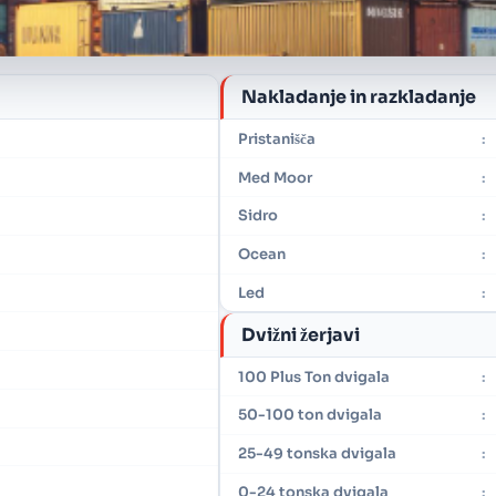
Nakladanje in razkladanje
Pristanišča
:
Med Moor
:
Sidro
:
Ocean
:
Led
:
Dvižni žerjavi
100 Plus Ton dvigala
:
50-100 ton dvigala
:
25-49 tonska dvigala
:
0-24 tonska dvigala
: