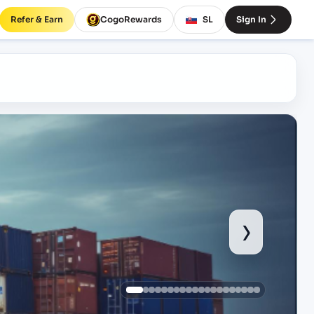
Refer & Earn
CogoRewards
SL
Sign In
›