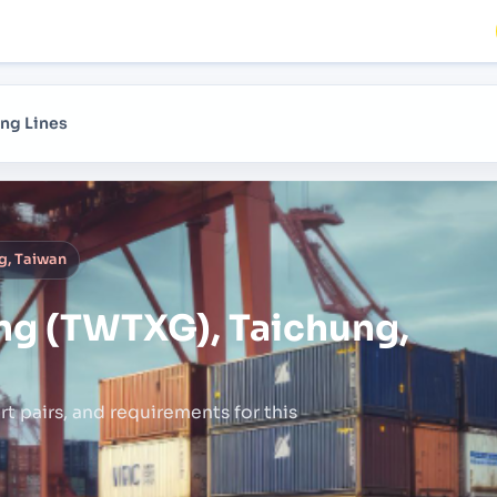
ng Lines
g, Taiwan
ng (TWTXG), Taichung,
rt pairs,
and requirements for this