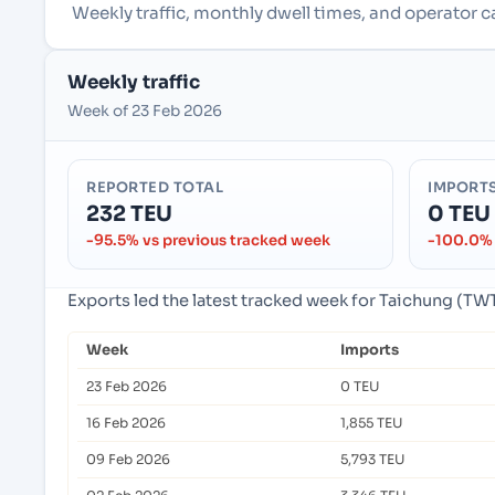
Weekly traffic, monthly dwell times, and operator 
Weekly traffic
Week of 23 Feb 2026
REPORTED TOTAL
IMPORT
232 TEU
0 TEU
-95.5% vs previous tracked week
-100.0% 
Exports led the latest tracked week for Taichung (TW
Week
Imports
23 Feb 2026
0 TEU
16 Feb 2026
1,855 TEU
09 Feb 2026
5,793 TEU