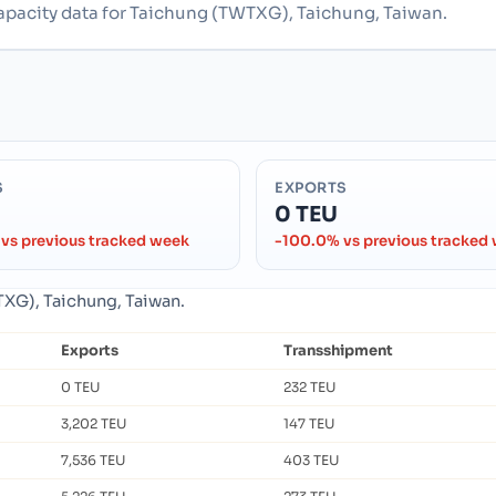
capacity data for Taichung (TWTXG), Taichung, Taiwan.
S
EXPORTS
0 TEU
vs previous tracked week
-100.0% vs previous tracked
TXG), Taichung, Taiwan.
Exports
Transshipment
0 TEU
232 TEU
3,202 TEU
147 TEU
7,536 TEU
403 TEU