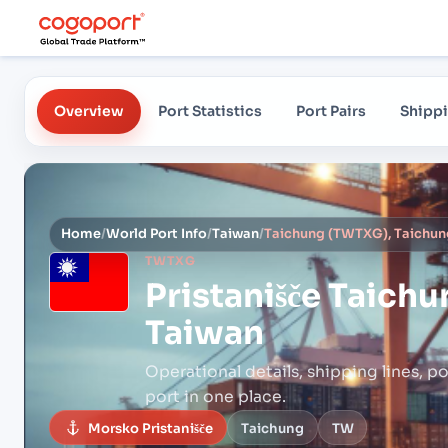
Overview
Port Statistics
Port Pairs
Shippi
Home
/
World Port Info
/
Taiwan
/
Taichung (TWTXG), Taichun
TWTXG
Pristanišče
Taichu
Taiwan
Operational details, shipping lines, po
port in one place.
Morsko Pristanišče
Taichung
TW