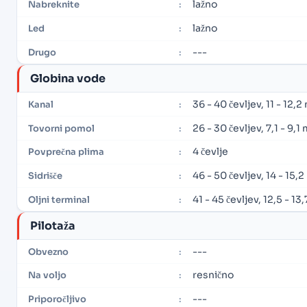
lažno
Nabreknite
:
lažno
Led
:
---
Drugo
:
Globina vode
36 - 40 čevljev, 11 - 12,
Kanal
:
26 - 30 čevljev, 7,1 - 9,1
Tovorni pomol
:
4 čevlje
Povprečna plima
:
46 - 50 čevljev, 14 - 15,
Sidrišče
:
41 - 45 čevljev, 12,5 - 13
Oljni terminal
:
Pilotaža
---
Obvezno
:
resnično
Na voljo
:
---
Priporočljivo
: