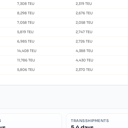
7,308 TEU
2,319 TEU
8,298 TEU
2,676 TEU
7,058 TEU
2,058 TEU
5,819 TEU
2,747 TEU
6,985 TEU
2,726 TEU
14,408 TEU
4,388 TEU
11,786 TEU
4,430 TEU
5,806 TEU
2,370 TEU
S
TRANSSHIPMENTS
ys
5.4 days