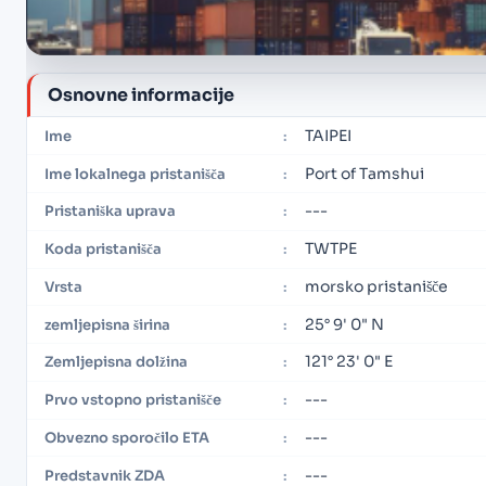
Osnovne informacije
TAIPEI
Ime
:
Port of Tamshui
Ime lokalnega pristanišča
:
---
Pristaniška uprava
:
TWTPE
Koda pristanišča
:
morsko pristanišče
Vrsta
:
25° 9' 0" N
zemljepisna širina
:
121° 23' 0" E
Zemljepisna dolžina
:
---
Prvo vstopno pristanišče
:
---
Obvezno sporočilo ETA
:
---
Predstavnik ZDA
: