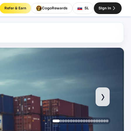
Refer & Earn
CogoRewards
SL
Sign In
›