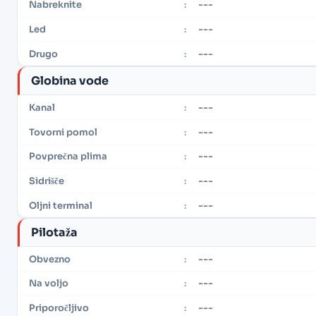
---
Nabreknite
:
---
Led
:
---
Drugo
:
Globina vode
---
Kanal
:
---
Tovorni pomol
:
---
Povprečna plima
:
---
Sidrišče
:
---
Oljni terminal
:
Pilotaža
---
Obvezno
:
---
Na voljo
:
---
Priporočljivo
: