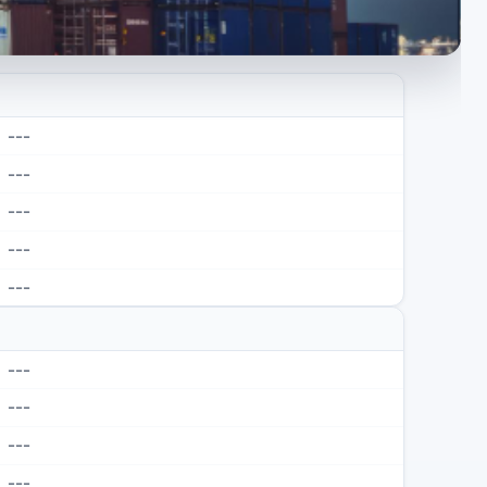
---
---
---
---
---
---
---
---
---