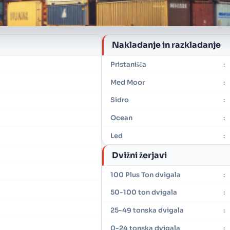
Nakladanje in razkladanje
Pristanišča
:
Med Moor
:
Sidro
:
Ocean
:
Led
:
Dvižni žerjavi
100 Plus Ton dvigala
:
50-100 ton dvigala
:
25-49 tonska dvigala
:
0-24 tonska dvigala
: