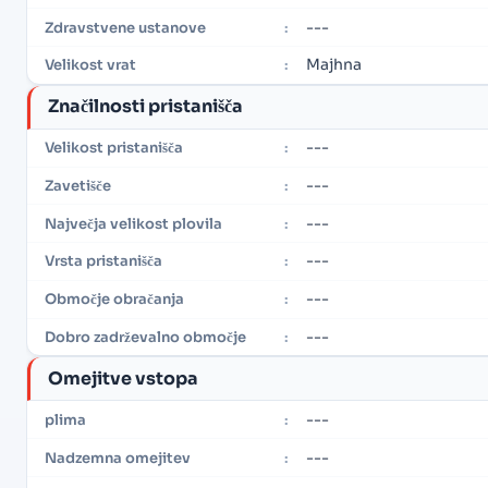
---
Zdravstvene ustanove
:
Majhna
Velikost vrat
:
Značilnosti pristanišča
---
Velikost pristanišča
:
---
Zavetišče
:
---
Največja velikost plovila
:
---
Vrsta pristanišča
:
---
Območje obračanja
:
---
Dobro zadrževalno območje
:
Omejitve vstopa
---
plima
:
---
Nadzemna omejitev
: