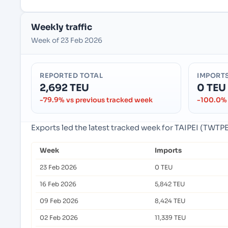
Weekly traffic
Week of 23 Feb 2026
REPORTED TOTAL
IMPORT
2,692 TEU
0 TEU
-79.9% vs previous tracked week
-100.0% 
Exports led the latest tracked week for TAIPEI (TWTPE)
Week
Imports
23 Feb 2026
0 TEU
16 Feb 2026
5,842 TEU
09 Feb 2026
8,424 TEU
02 Feb 2026
11,339 TEU