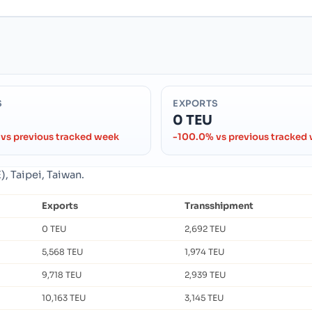
S
EXPORTS
0 TEU
vs previous tracked week
-100.0% vs previous tracked
, Taipei, Taiwan.
Exports
Transshipment
0 TEU
2,692 TEU
5,568 TEU
1,974 TEU
9,718 TEU
2,939 TEU
10,163 TEU
3,145 TEU