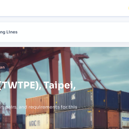
ng Lines
wan
(TWTPE), Taipei,
rt pairs,
and requirements for this