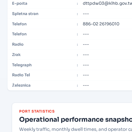
dttpdw03@klhb.gov.t
E-pošta
:
---
Spletna stran
:
886-02 26196010
Telefon
:
---
Telefon
:
---
Radio
:
---
Zrak
:
---
Telegraph
:
---
Radio Tel
:
---
Železnica
:
PORT STATISTICS
Operational performance snapshot
Weekly traffic, monthly dwell times, and operator c