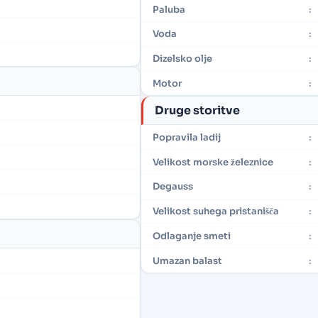
Paluba
:
Voda
:
Dizelsko olje
:
Motor
:
Druge storitve
Popravila ladij
:
Velikost morske železnice
:
Degauss
:
Velikost suhega pristanišča
:
Odlaganje smeti
:
Umazan balast
: