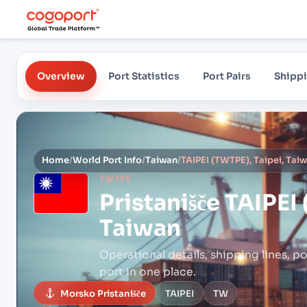
Overview
Port Statistics
Port Pairs
Shippi
Home
/
World Port Info
/
Taiwan
/
TAIPEI (TWTPE), Taipei, Tai
TWTPE
Pristanišče
TAIPEI 
Taiwan
Operational details, shipping lines, po
port in one place.
Morsko Pristanišče
TAIPEI
TW